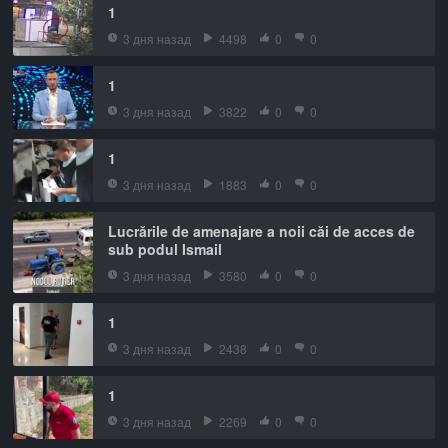
1
3 дня назад
4498
0
0
1
3 дня назад
3822
0
0
1
3 дня назад
1883
0
0
Lucrările de amenajare a noii căi de acces de
sub podul Ismail
3 дня назад
3580
0
0
1
3 дня назад
2438
0
0
1
3 дня назад
2269
0
0