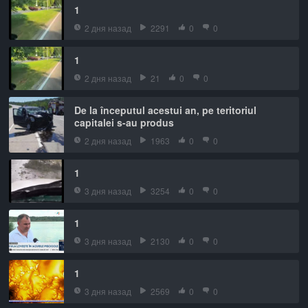
1
2 дня назад
2291
0
0
1
2 дня назад
21
0
0
De la începutul acestui an, pe teritoriul
capitalei s-au produs
2 дня назад
1963
0
0
1
3 дня назад
3254
0
0
1
3 дня назад
2130
0
0
1
3 дня назад
2569
0
0