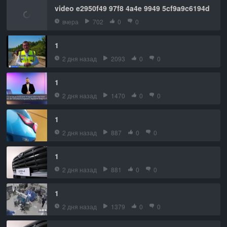
video e2950f49 97f8 4a4e 9949 5cf9a9c6194d
вчера
702
0
0
1
2 дня назад
2093
0
0
1
2 дня назад
1470
0
0
1
2 дня назад
887
0
0
1
2 дня назад
881
0
0
1
2 дня назад
1379
0
0