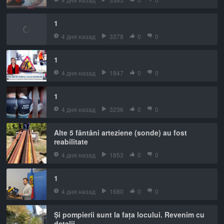
1
4 дня назад
3378
0
0
1
4 дня назад
1847
0
0
1
4 дня назад
3236
0
0
Alte 5 fântâni arteziene (sonde) au fost
reabilitate
4 дня назад
1853
0
0
1
4 дня назад
1680
0
0
Și pompierii sunt la fața locului. Revenim cu
detalii.