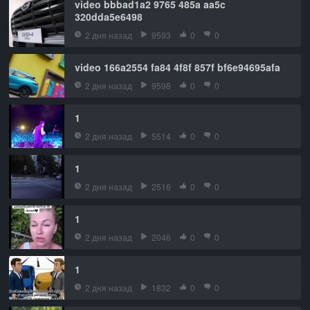
video bbbad1a2 9765 485a aa5c
320dda5e6498
2 дня назад
9593
0
0
video 166a2554 fa84 4f8f 857f bf6e94695afa
2 дня назад
9598
0
0
1
2 дня назад
5514
0
0
1
2 дня назад
2516
0
0
1
2 дня назад
2046
0
0
1
2 дня назад
1832
0
0