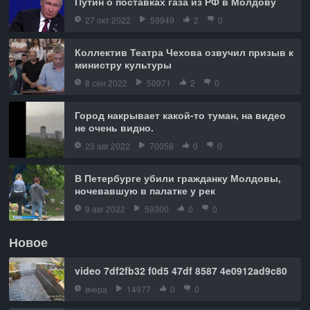
Путин о поставках газа из РФ в Молдову
27 окт 2022
59949
2
0
Коллектив Театра Чехова озвучил призыв к
министру культуры
8 сен 2022
50971
2
0
Город накрывает какой-то туман, на видео
не очень видно.
23 авг 2022
70058
0
0
В Петербурге убили гражданку Молдовы,
ночевавшую в палатке у рек
9 авг 2022
59300
0
0
Новое
video 7df2fb32 f0d5 47df 8587 4e0912ad9c80
вчера
14977
0
0