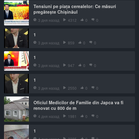
Tensiuni pe piața cerealelor: Ce măsuri
pregătește Chișinăul
3 дня назад
4312
0
0
1
3 дня назад
859
0
0
1
3 дня назад
947
0
0
1
3 дня назад
2550
0
0
Oficiul Medicilor de Familie din Japca va fi
renovat cu 800 de m
4 дня назад
1981
0
0
1
4 дня назад
3385
0
0