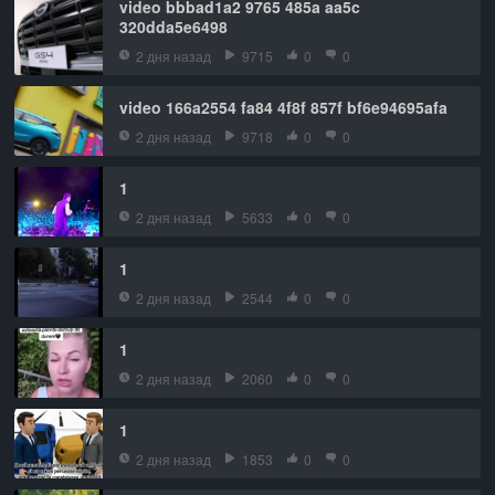
video bbbad1a2 9765 485a aa5c
320dda5e6498
2 дня назад
9715
0
0
video 166a2554 fa84 4f8f 857f bf6e94695afa
2 дня назад
9718
0
0
1
2 дня назад
5633
0
0
1
2 дня назад
2544
0
0
1
2 дня назад
2060
0
0
1
2 дня назад
1853
0
0