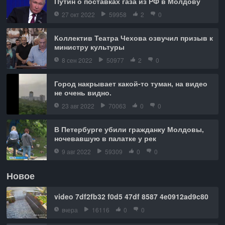
Путин о поставках газа из РФ в Молдову
27 окт 2022
59958
2
0
Коллектив Театра Чехова озвучил призыв к
министру культуры
8 сен 2022
50977
2
0
Город накрывает какой-то туман, на видео
не очень видно.
23 авг 2022
70063
0
0
В Петербурге убили гражданку Молдовы,
ночевавшую в палатке у рек
9 авг 2022
59309
0
0
Новое
video 7df2fb32 f0d5 47df 8587 4e0912ad9c80
вчера
16116
0
0