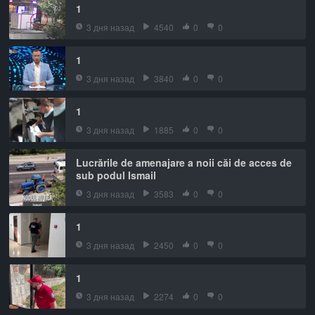
1
3 дня назад
4540
0
0
1
3 дня назад
3840
0
0
1
3 дня назад
1885
0
0
Lucrările de amenajare a noii căi de acces de
sub podul Ismail
3 дня назад
3583
0
0
1
3 дня назад
2450
0
0
1
3 дня назад
2274
0
0