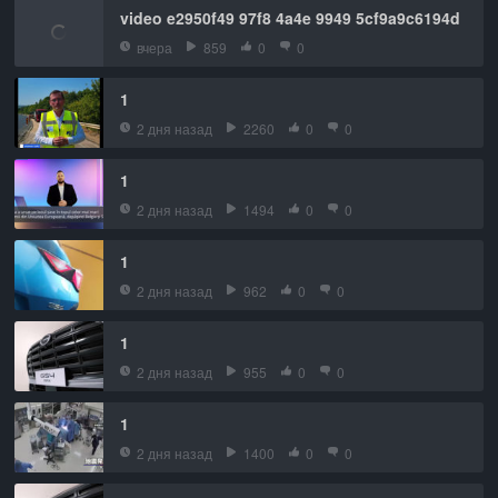
video e2950f49 97f8 4a4e 9949 5cf9a9c6194d
вчера
859
0
0
1
2 дня назад
2260
0
0
1
2 дня назад
1494
0
0
1
2 дня назад
962
0
0
1
2 дня назад
955
0
0
1
2 дня назад
1400
0
0