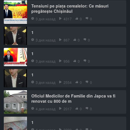
Tensiuni pe piața cerealelor: Ce măsuri
pregătește Chișinăul
3 дня назад
4317
0
0
1
3 дня назад
867
0
0
1
3 дня назад
956
0
0
1
3 дня назад
2554
0
0
Oficiul Medicilor de Familie din Japca va fi
renovat cu 800 de m
4 дня назад
2017
0
0
1
4 дня назад
3390
0
0