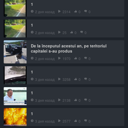
1
2 дня назад
2314
0
0
1
2 дня назад
25
0
0
De la începutul acestui an, pe teritoriul
capitalei s-au produs
2 дня назад
1970
0
0
1
3 дня назад
3258
0
0
1
3 дня назад
2138
0
0
1
3 дня назад
2577
0
0