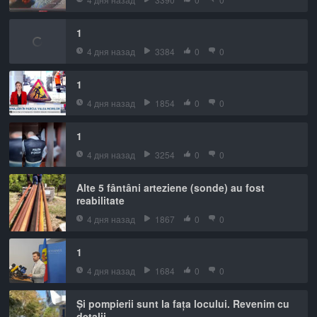
1
4 дня назад
3384
0
0
1
4 дня назад
1854
0
0
1
4 дня назад
3254
0
0
Alte 5 fântâni arteziene (sonde) au fost
reabilitate
4 дня назад
1867
0
0
1
4 дня назад
1684
0
0
Și pompierii sunt la fața locului. Revenim cu
detalii.