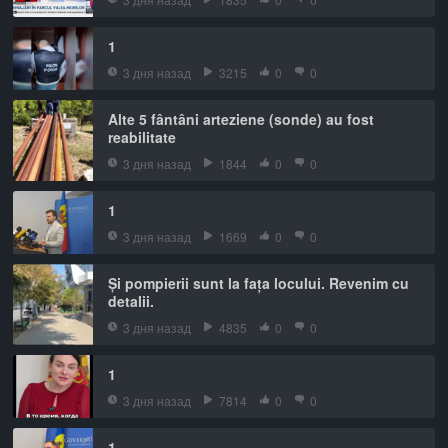
1
3 дня назад
3215
0
0
Alte 5 fântâni arteziene (sonde) au fost
reabilitate
3 дня назад
1844
0
0
1
3 дня назад
1669
0
0
Și pompierii sunt la fața locului. Revenim cu
detalii.
3 дня назад
4835
0
0
1
3 дня назад
7814
0
0
1