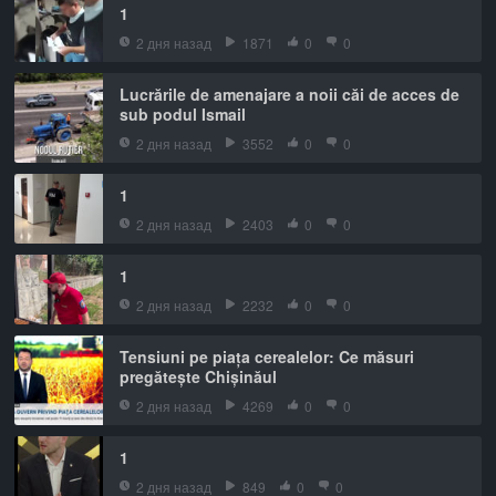
1
2 дня назад
1871
0
0
Lucrările de amenajare a noii căi de acces de
sub podul Ismail
2 дня назад
3552
0
0
1
2 дня назад
2403
0
0
1
2 дня назад
2232
0
0
Tensiuni pe piața cerealelor: Ce măsuri
pregătește Chișinăul
2 дня назад
4269
0
0
1
2 дня назад
849
0
0