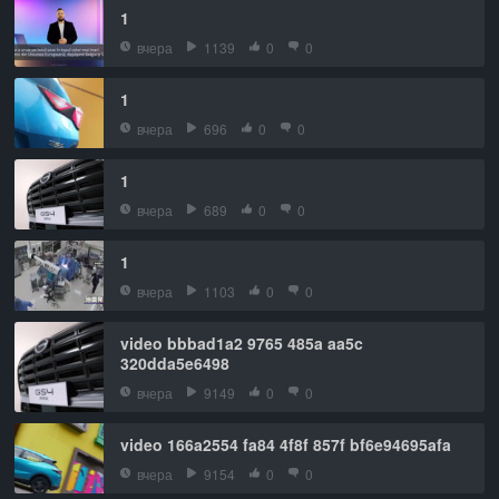
1
вчера
1139
0
0
1
вчера
696
0
0
1
вчера
689
0
0
1
вчера
1103
0
0
video bbbad1a2 9765 485a aa5c
320dda5e6498
вчера
9149
0
0
video 166a2554 fa84 4f8f 857f bf6e94695afa
вчера
9154
0
0