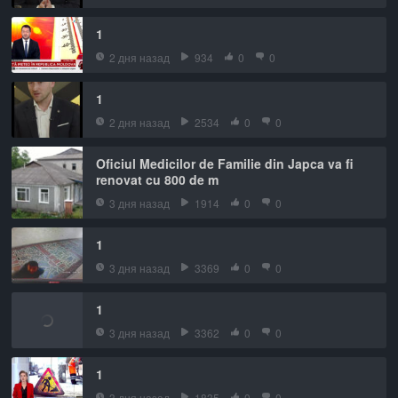
1
2 дня назад
934
0
0
1
2 дня назад
2534
0
0
Oficiul Medicilor de Familie din Japca va fi
renovat cu 800 de m
3 дня назад
1914
0
0
1
3 дня назад
3369
0
0
1
3 дня назад
3362
0
0
1
3 дня назад
1835
0
0