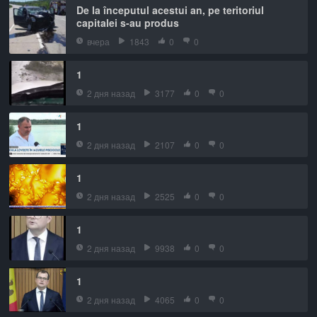
De la începutul acestui an, pe teritoriul
capitalei s-au produs
вчера
1843
0
0
1
2 дня назад
3177
0
0
1
2 дня назад
2107
0
0
1
2 дня назад
2525
0
0
1
2 дня назад
9938
0
0
1
2 дня назад
4065
0
0