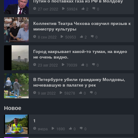
Путин о поставках газа из РФ в Молдову
27 окт 2022
59924
2
0
Коллектив Театра Чехова озвучил призыв к
министру культуры
8 сен 2022
50953
2
0
Город накрывает какой-то туман, на видео
не очень видно.
23 авг 2022
70039
0
0
В Петербурге убили гражданку Молдовы,
ночевавшую в палатке у рек
9 авг 2022
59278
0
0
Новое
1
вчера
1690
0
0