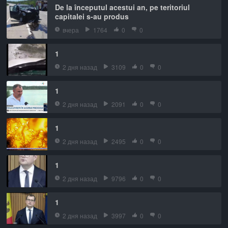
De la începutul acestui an, pe teritoriul
capitalei s-au produs
вчера
1764
0
0
1
2 дня назад
3109
0
0
1
2 дня назад
2091
0
0
1
2 дня назад
2495
0
0
1
2 дня назад
9796
0
0
1
2 дня назад
3997
0
0