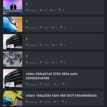
1
вчера
31
0
0
1
вчера
482
0
0
1
вчера
478
0
0
1
вчера
186
0
0
video bbbad1a2 9765 485a aa5c
320dda5e6498
вчера
8553
0
0
video 166a2554 fa84 4f8f 857f bf6e94695afa
вчера
8559
0
0