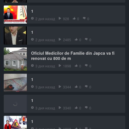
1
2 дня назад
928
0
0
1
2 дня назад
2485
0
0
Oficiul Medicilor de Familie din Japca va fi
renovat cu 800 de m
3 дня назад
1898
0
0
1
3 дня назад
3344
0
0
1
3 дня назад
3340
0
0
1
3 дня назад
1808
0
0