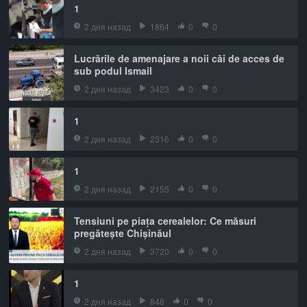
1
2 дня назад
1864
0
0
Lucrările de amenajare a noii căi de acces de
sub podul Ismail
2 дня назад
3423
0
0
1
2 дня назад
2316
0
0
1
2 дня назад
2155
0
0
Tensiuni pe piața cerealelor: Ce măsuri
pregătește Chișinăul
2 дня назад
3720
0
0
1
2 дня назад
848
0
0