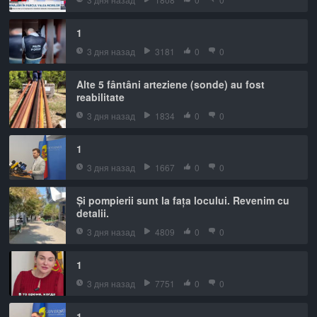
1
3 дня назад
3181
0
0
Alte 5 fântâni arteziene (sonde) au fost
reabilitate
3 дня назад
1834
0
0
1
3 дня назад
1667
0
0
Și pompierii sunt la fața locului. Revenim cu
detalii.
3 дня назад
4809
0
0
1
3 дня назад
7751
0
0
1