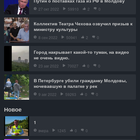
Путин о поставках газа из РФ в Молдову
27 окт 2022
59910
2
0
Коллектив Театра Чехова озвучил призыв к
министру культуры
8 сен 2022
50941
2
0
Город накрывает какой-то туман, на видео
не очень видно.
23 авг 2022
70027
0
0
В Петербурге убили гражданку Молдовы,
ночевавшую в палатке у рек
9 авг 2022
59263
0
0
Новое
1
вчера
1245
0
0