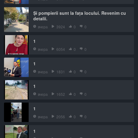
Și pompierii sunt la fața locului. Revenim cu
detalii.
вчера
3924
0
0
1
вчера
6054
0
0
1
вчера
1831
0
0
1
вчера
1652
0
0
1
вчера
2056
0
0
1