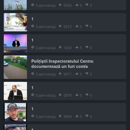
3 дня назад
3533
0
0
1
3 дня назад
3315
0
0
1
3 дня назад
1242
0
0
Polițiștii Inspectoratului Centru
documentează un furt comis
3 дня назад
3671
0
0
1
3 дня назад
2879
0
0
1
3 дня назад
3608
0
0
1