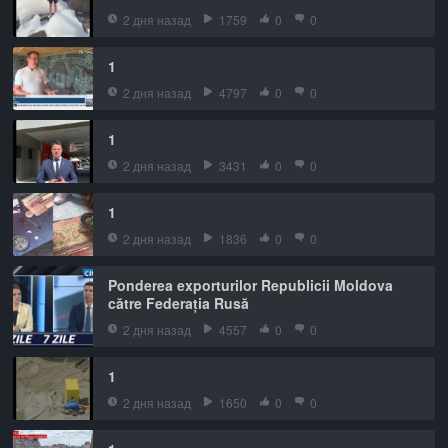
2 дня назад
1759
0
0
1
2 дня назад
4797
0
0
1
2 дня назад
3431
0
0
1
2 дня назад
1836
0
0
Ponderea exporturilor Republicii Moldova
către Federația Rusă
2 дня назад
4557
0
0
1
2 дня назад
1650
0
0