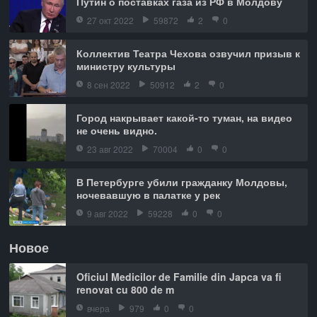
Путин о поставках газа из РФ в Молдову
27 окт 2022
59872
2
0
Коллектив Театра Чехова озвучил призыв к
министру культуры
8 сен 2022
50912
2
0
Город накрывает какой-то туман, на видео
не очень видно.
23 авг 2022
70004
0
0
В Петербурге убили гражданку Молдовы,
ночевавшую в палатке у рек
9 авг 2022
59228
0
0
Новое
Oficiul Medicilor de Familie din Japca va fi
renovat cu 800 de m
вчера
979
0
0