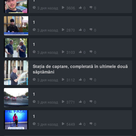
3 дня назад
3606
0
0
1
3 дня назад
2870
0
0
1
3 дня назад
3103
0
0
Stația de captare, completată în ultimele două
săptămâni
3 дня назад
3112
0
0
1
3 дня назад
3771
0
0
1
3 дня назад
5449
0
0