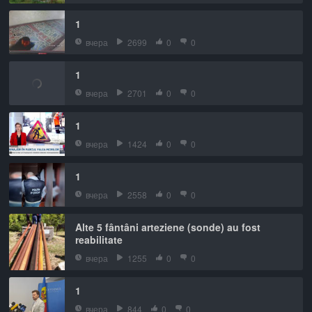
1
вчера
2699
0
0
1
вчера
2701
0
0
1
вчера
1424
0
0
1
вчера
2558
0
0
Alte 5 fântâni arteziene (sonde) au fost
reabilitate
вчера
1255
0
0
1
вчера
844
0
0