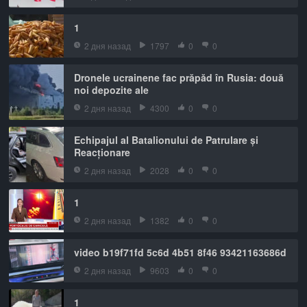
1
2 дня назад
1797
0
0
Dronele ucrainene fac prăpăd în Rusia: două
noi depozite ale
2 дня назад
4300
0
0
Echipajul al Batalionului de Patrulare și
Reacționare
2 дня назад
2028
0
0
1
2 дня назад
1382
0
0
video b19f71fd 5c6d 4b51 8f46 93421163686d
2 дня назад
9603
0
0
1