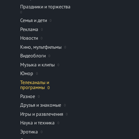
Праздники и торжества
0
Семья и дети
0
Реклама
0
Новости
0
Кино, мультфильмы
0
Видеоблоги
0
Музыка и клипы
0
Юмор
0
Телеканалы и
программы
0
Разное
0
Друзья и знакомые
0
Игры и развлечения
0
Наука и техника
0
Эротика
0