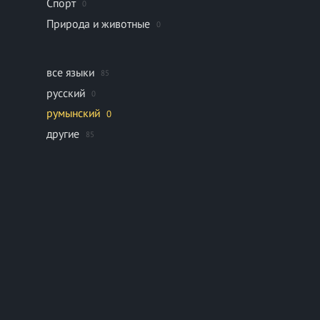
Спорт
0
Природа и животные
0
все языки
85
русский
0
румынский
0
другие
85