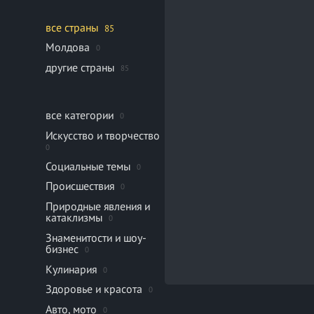
все страны
85
Молдова
0
другие страны
85
все категории
0
Искусство и творчество
0
Социальные темы
0
Происшествия
0
Природные явления и
катаклизмы
0
Знаменитости и шоу-
бизнес
0
Кулинария
0
Здоровье и красота
0
Авто, мото
0