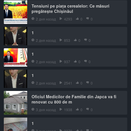
Tensiuni pe piața cerealelor: Ce măsuri
pregătește Chișinăul
2 дня назад
4293
0
0
1
2 дня назад
853
0
0
1
2 дня назад
937
0
0
1
2 дня назад
2541
0
0
Oficiul Medicilor de Familie din Japca va fi
renovat cu 800 de m
3 дня назад
1938
0
0
1
3 дня назад
3370
0
0