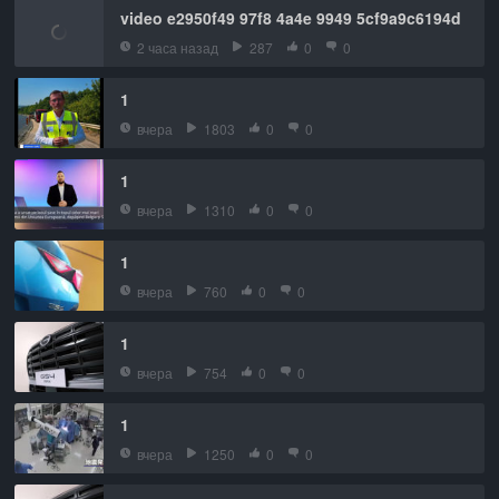
video e2950f49 97f8 4a4e 9949 5cf9a9c6194d
2 часа назад
287
0
0
1
вчера
1803
0
0
1
вчера
1310
0
0
1
вчера
760
0
0
1
вчера
754
0
0
1
вчера
1250
0
0