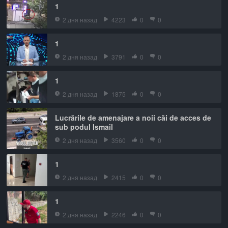
1
2 дня назад
4223
0
0
1
2 дня назад
3791
0
0
1
2 дня назад
1875
0
0
Lucrările de amenajare a noii căi de acces de
sub podul Ismail
2 дня назад
3560
0
0
1
2 дня назад
2415
0
0
1
2 дня назад
2246
0
0