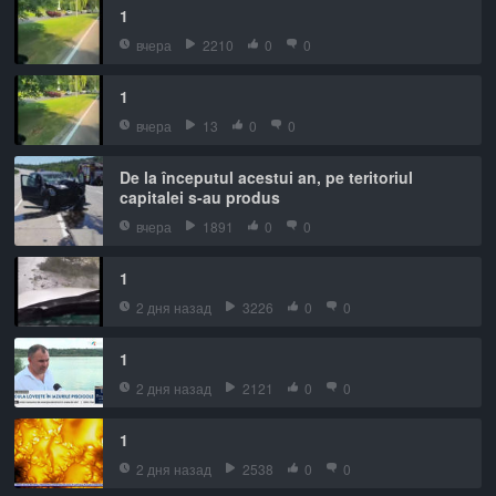
1
вчера
2210
0
0
1
вчера
13
0
0
De la începutul acestui an, pe teritoriul
capitalei s-au produs
вчера
1891
0
0
1
2 дня назад
3226
0
0
1
2 дня назад
2121
0
0
1
2 дня назад
2538
0
0