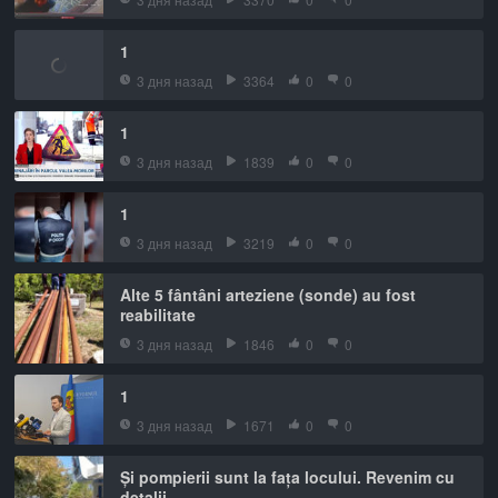
1
3 дня назад
3364
0
0
1
3 дня назад
1839
0
0
1
3 дня назад
3219
0
0
Alte 5 fântâni arteziene (sonde) au fost
reabilitate
3 дня назад
1846
0
0
1
3 дня назад
1671
0
0
Și pompierii sunt la fața locului. Revenim cu
detalii.