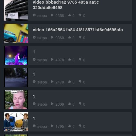
video bbbad1a2 9765 485a aa5c
320dda5e6498
вчера
9358
0
0
video 166a2554 fa84 4f8f 857f bf6e94695afa
вчера
9360
0
0
1
вчера
4978
0
0
1
вчера
2470
0
0
1
вчера
2009
0
0
1
вчера
1795
0
0