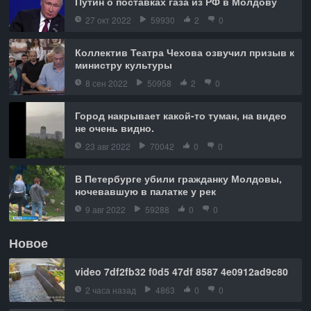
Путин о поставках газа из РФ в Молдову
27 окт 2022
59930
2
0
Коллектив Театра Чехова озвучил призыв к
министру культуры
8 сен 2022
50958
2
0
Город накрывает какой-то туман, на видео
не очень видно.
23 авг 2022
70042
0
0
В Петербурге убили гражданку Молдовы,
ночевавшую в палатке у рек
9 авг 2022
59288
0
0
Новое
video 7df2fb32 f0d5 47df 8587 4e0912ad9c80
2 часа назад
4863
0
0