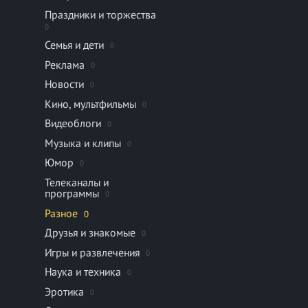
Праздники и торжества
0
Семья и дети
0
Реклама
0
Новости
0
Кино, мультфильмы
0
Видеоблоги
0
Музыка и клипы
0
Юмор
0
Телеканалы и
программы
0
Разное
0
Друзья и знакомые
0
Игры и развлечения
0
Наука и техника
0
Эротика
0