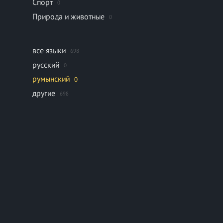
Спорт
0
Природа и животные
0
все языки
698
русский
0
румынский
0
другие
698