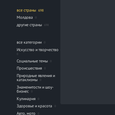
все страны
698
Молдова
0
другие страны
698
все категории
0
Искусство и творчество
0
Социальные темы
0
Происшествия
0
Природные явления и
катаклизмы
0
Знаменитости и шоу-
бизнес
0
Кулинария
0
Здоровье и красота
0
Авто, мото
0