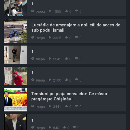
1
вчера
1855
0
0
Lucrările de amenajare a noii căi de acces de
sub podul Ismail
вчера
3325
0
0
1
вчера
2245
0
0
1
вчера
2100
0
0
Tensiuni pe piața cerealelor: Ce măsuri
pregătește Chișinăul
вчера
3441
0
0
1
вчера
840
0
0