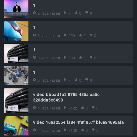
1
2 часа назад
7
0
0
1
3 часа назад
299
0
0
1
3 часа назад
299
0
0
1
3 часа назад
7
0
0
video bbbad1a2 9765 485a aa5c
320dda5e6498
4 часа назад
7122
0
0
video 166a2554 fa84 4f8f 857f bf6e94695afa
4 часа назад
7128
0
0