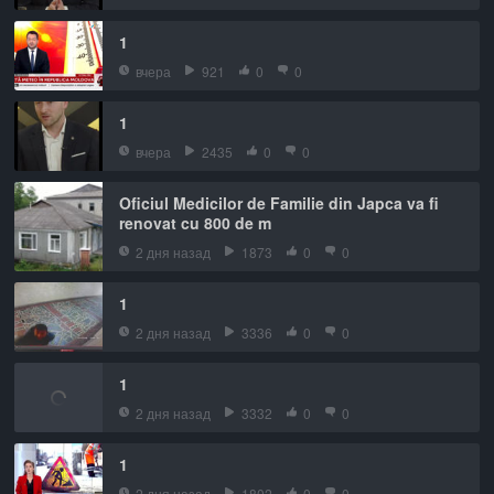
1
вчера
921
0
0
1
вчера
2435
0
0
Oficiul Medicilor de Familie din Japca va fi
renovat cu 800 de m
2 дня назад
1873
0
0
1
2 дня назад
3336
0
0
1
2 дня назад
3332
0
0
1
2 дня назад
1802
0
0