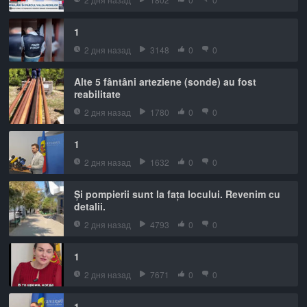
1
2 дня назад
3148
0
0
Alte 5 fântâni arteziene (sonde) au fost
reabilitate
2 дня назад
1780
0
0
1
2 дня назад
1632
0
0
Și pompierii sunt la fața locului. Revenim cu
detalii.
2 дня назад
4793
0
0
1
2 дня назад
7671
0
0
1