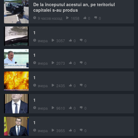
De la începutul acestui an, pe teritoriul
capitalei s-au produs
9 часов назад
1658
0
0
1
вчера
3057
0
0
1
вчера
2073
0
0
1
вчера
2435
0
0
1
вчера
9610
0
0
1
вчера
3955
0
0