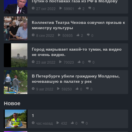
Путин о поставках газа из РФ в Молдову
27 окт 2022
59901
2
0
Коллектив Театра Чехова озвучил призыв к
министру культуры
8 сен 2022
50935
2
0
Город накрывает какой-то туман, на видео
не очень видно.
23 авг 2022
70023
0
0
В Петербурге убили гражданку Молдовы,
ночевавшую в палатке у рек
9 авг 2022
59250
0
0
Новое
1
час назад
432
0
0