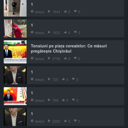
1
вчера
1944
0
0
1
вчера
1833
0
0
Tensiuni pe piața cerealelor: Ce măsuri
pregătește Chișinăul
вчера
2756
0
0
1
вчера
725
0
0
1
вчера
799
0
0
1
вчера
2283
0
0