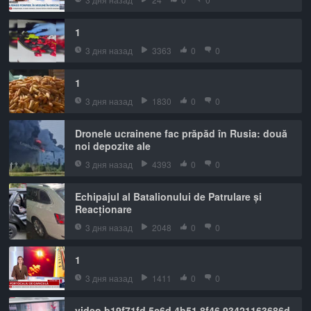
1
3 дня назад
3363
0
0
1
3 дня назад
1830
0
0
Dronele ucrainene fac prăpăd în Rusia: două
noi depozite ale
3 дня назад
4393
0
0
Echipajul al Batalionului de Patrulare și
Reacționare
3 дня назад
2048
0
0
1
3 дня назад
1411
0
0
video b19f71fd 5c6d 4b51 8f46 93421163686d