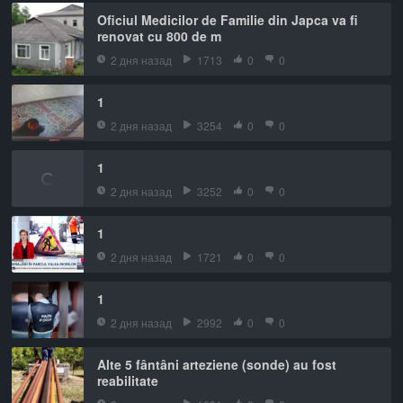
Oficiul Medicilor de Familie din Japca va fi
renovat cu 800 de m
2 дня назад
1713
0
0
1
2 дня назад
3254
0
0
1
2 дня назад
3252
0
0
1
2 дня назад
1721
0
0
1
2 дня назад
2992
0
0
Alte 5 fântâni arteziene (sonde) au fost
reabilitate