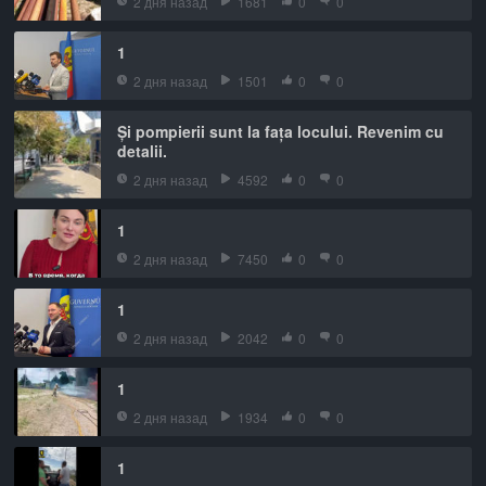
2 дня назад
1681
0
0
1
2 дня назад
1501
0
0
Și pompierii sunt la fața locului. Revenim cu
detalii.
2 дня назад
4592
0
0
1
2 дня назад
7450
0
0
1
2 дня назад
2042
0
0
1
2 дня назад
1934
0
0
1