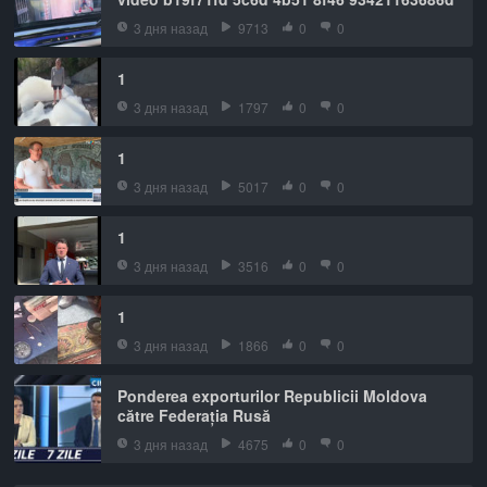
3 дня назад
9713
0
0
1
3 дня назад
1797
0
0
1
3 дня назад
5017
0
0
1
3 дня назад
3516
0
0
1
3 дня назад
1866
0
0
Ponderea exporturilor Republicii Moldova
către Federația Rusă
3 дня назад
4675
0
0