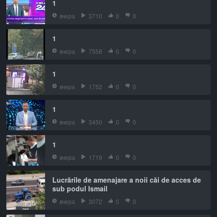
1
вчера
3710
0
0
1
вчера
7558
0
0
1
вчера
1752
0
0
1
вчера
3450
0
0
1
вчера
1719
0
0
Lucrările de amenajare a noii căi de acces de
sub podul Ismail
вчера
3072
0
0