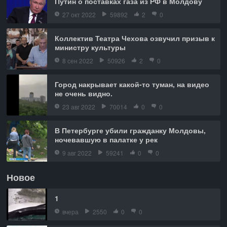
Путин о поставках газа из РФ в Молдову
27 окт 2022
59892
2
0
Коллектив Театра Чехова озвучил призыв к
министру культуры
8 сен 2022
50926
2
0
Город накрывает какой-то туман, на видео
не очень видно.
23 авг 2022
70014
0
0
В Петербурге убили гражданку Молдовы,
ночевавшую в палатке у рек
9 авг 2022
59241
0
0
Новое
1
вчера
2550
0
0