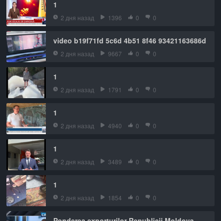
1
2 дня назад
1396
0
0
video b19f71fd 5c6d 4b51 8f46 93421163686d
2 дня назад
9667
0
0
1
2 дня назад
1791
0
0
1
2 дня назад
4940
0
0
1
2 дня назад
3489
0
0
1
2 дня назад
1854
0
0
Ponderea exporturilor Republicii Moldova