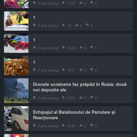
2 дня назад
1705
0
0
1
2 дня назад
19
0
0
1
2 дня назад
3322
0
0
1
2 дня назад
1817
0
0
Dronele ucrainene fac prăpăd în Rusia: două
noi depozite ale
2 дня назад
4354
0
0
Echipajul al Batalionului de Patrulare și
Reacționare
2 дня назад
2040
0
0