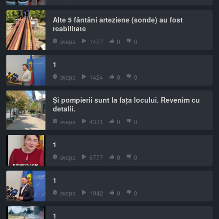
Alte 5 fântâni arteziene (sonde) au fost
reabilitate
вчера
1457
0
0
1
вчера
1424
0
0
Și pompierii sunt la fața locului. Revenim cu
detalii.
вчера
4331
0
0
1
вчера
6777
0
0
1
вчера
1942
0
0
1