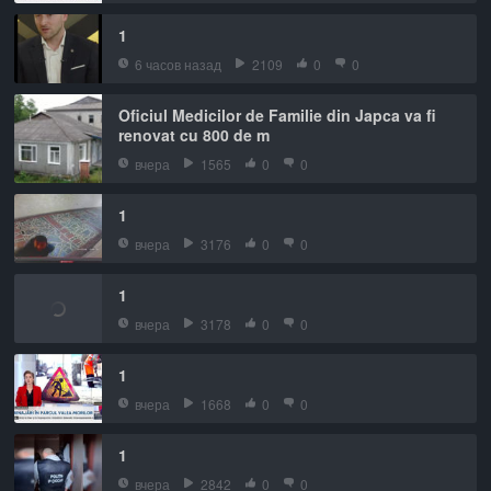
1
6 часов назад
2109
0
0
Oficiul Medicilor de Familie din Japca va fi
renovat cu 800 de m
вчера
1565
0
0
1
вчера
3176
0
0
1
вчера
3178
0
0
1
вчера
1668
0
0
1
вчера
2842
0
0