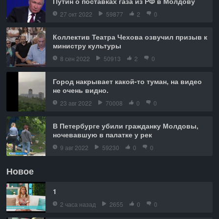
Путин о поставках газа из РФ в Молдову
27 окт 2022
59877
2
0
Коллектив Театра Чехова озвучил призыв к
министру культуры
8 сен 2022
50913
2
0
Город накрывает какой-то туман, на видео
не очень видно.
23 авг 2022
70008
0
0
В Петербурге убили гражданку Молдовы,
ночевавшую в палатке у рек
9 авг 2022
59230
0
0
Новое
1
2 часа назад
2655
0
0