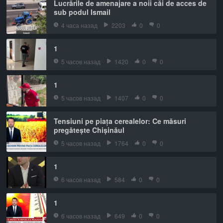
Lucrările de amenajare a noii căi de acces de
sub podul Ismail
4 часа назад
2203
0
0
1
5 часов назад
1420
0
0
1
5 часов назад
1407
0
0
Tensiuni pe piața cerealelor: Ce măsuri
pregătește Chișinăul
5 часов назад
1764
0
0
1
6 часов назад
584
0
0
1
6 часов назад
649
0
0