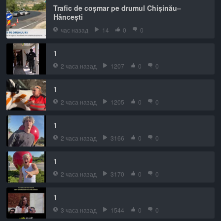
Trafic de coșmar pe drumul Chișinău–
Hâncești
час назад
14
0
0
1
2 часа назад
1207
0
0
1
2 часа назад
1205
0
0
1
2 часа назад
3166
0
0
1
2 часа назад
3170
0
0
1
3 часа назад
1544
0
0