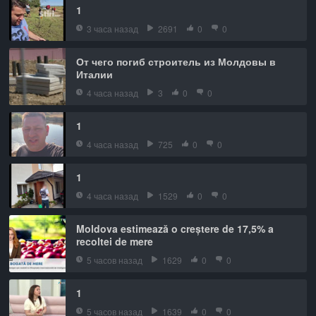
1
3 часа назад
2691
0
0
От чего погиб строитель из Молдовы в
Италии
4 часа назад
3
0
0
1
4 часа назад
725
0
0
1
4 часа назад
1529
0
0
Moldova estimează o creștere de 17,5% a
recoltei de mere
5 часов назад
1629
0
0
1
5 часов назад
1639
0
0