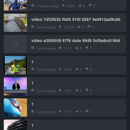
7 часов назад
3846
0
0
video 7df2fb32 f0d5 47df 8587 4e0912ad9c80
2 дня назад
17183
0
0
video e2950f49 97f8 4a4e 9949 5cf9a9c6194d
2 дня назад
1117
0
0
1
3 дня назад
2316
0
0
1
3 дня назад
1551
0
0
1
3 дня назад
1171
0
0
1