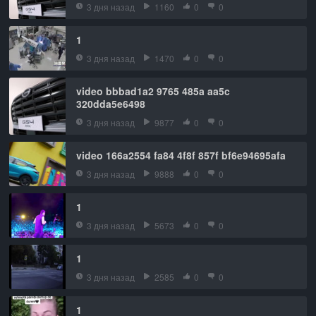
3 дня назад
1160
0
0
1
3 дня назад
1470
0
0
video bbbad1a2 9765 485a aa5c
320dda5e6498
3 дня назад
9877
0
0
video 166a2554 fa84 4f8f 857f bf6e94695afa
3 дня назад
9888
0
0
1
3 дня назад
5673
0
0
1
3 дня назад
2585
0
0
1