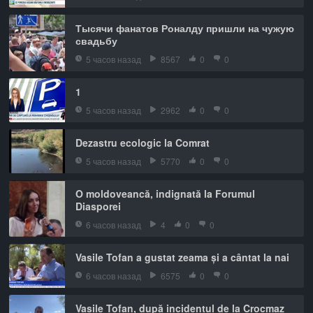
Тысячи фанатов Роналду пришли на чужую
свадьбу
5 часов назад
8567
0
0
1
5 часов назад
2962
0
0
Dezastru ecologic la Comrat
5 часов назад
5770
0
0
O moldoveancă, indignată la Forumul
Diasporei
6 часов назад
4
0
0
Vasile Tofan a gustat zeama și a cântat la nai
6 часов назад
6575
0
0
Vasile Tofan, după incidentul de la Crocmaz