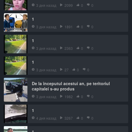
3 дня назад
2099
0
0
1
3 дня назад
1891
0
0
1
3 дня назад
2363
0
0
1
3 дня назад
27
0
0
De la începutul acestui an, pe teritoriul
capitalei s-au produs
3 дня назад
1982
0
0
1
4 дня назад
3267
0
0
1