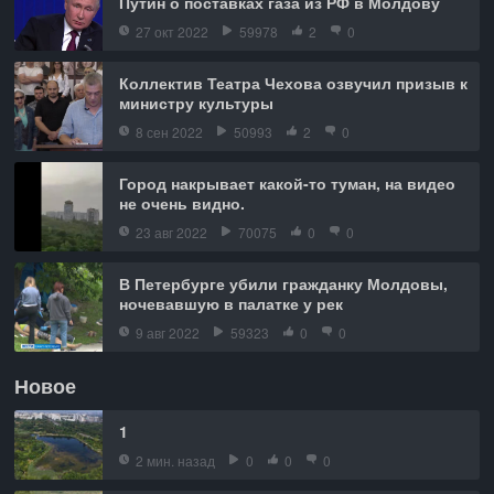
Путин о поставках газа из РФ в Молдову
27 окт 2022
59978
2
0
Коллектив Театра Чехова озвучил призыв к
министру культуры
8 сен 2022
50993
2
0
Город накрывает какой-то туман, на видео
не очень видно.
23 авг 2022
70075
0
0
В Петербурге убили гражданку Молдовы,
ночевавшую в палатке у рек
9 авг 2022
59323
0
0
Новое
1
2 мин. назад
0
0
0