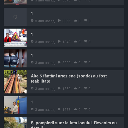
1
3 дня назад
3366
0
0
1
3 дня назад
1842
0
0
1
3 дня назад
3220
0
0
Alte 5 fântâni arteziene (sonde) au fost
reabilitate
3 дня назад
1850
0
0
1
3 дня назад
1673
0
0
Și pompierii sunt la fața locului. Revenim cu
detalii.