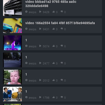
video bbbad1a2 9765 485a aa5c
320dda5e6498
вчера
9428
0
0
video 166a2554 fa84 4f8f 857f bf6e94695afa
вчера
9431
0
0
1
вчера
5074
0
0
1
вчера
2477
0
0
1
вчера
2012
0
0
1
вчера
1798
0
0