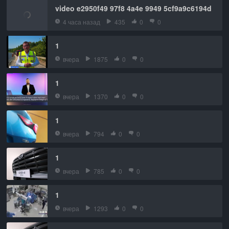
video e2950f49 97f8 4a4e 9949 5cf9a9c6194d
4 часа назад
435
0
0
1
вчера
1875
0
0
1
вчера
1370
0
0
1
вчера
794
0
0
1
вчера
785
0
0
1
вчера
1293
0
0