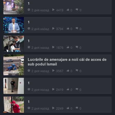
1
2 дня назад
4419
0
0
1
2 дня назад
3794
0
0
1
2 дня назад
1876
0
0
Lucrările de amenajare a noii căi de acces de
sub podul Ismail
2 дня назад
3567
0
0
1
2 дня назад
2419
0
0
1
2 дня назад
2249
0
0