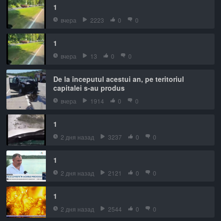
1
вчера
2223
0
0
1
вчера
13
0
0
De la începutul acestui an, pe teritoriul
capitalei s-au produs
вчера
1914
0
0
1
2 дня назад
3237
0
0
1
2 дня назад
2121
0
0
1
2 дня назад
2544
0
0