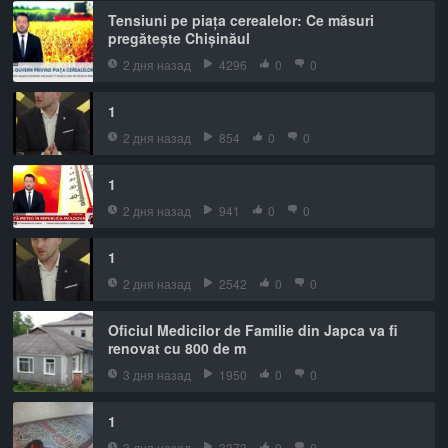
Tensiuni pe piața cerealelor: Ce măsuri
pregătește Chișinăul
2 дня назад
4296
0
0
1
2 дня назад
854
0
0
1
2 дня назад
941
0
0
1
2 дня назад
2542
0
0
Oficiul Medicilor de Familie din Japca va fi
renovat cu 800 de m
3 дня назад
1950
0
0
1
3 дня назад
3373
0
0