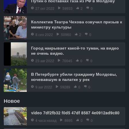
Путин о поставках газа из РФ в Молдову
27 окт 2022
59933
2
0
Коллектив Театра Чехова озвучил призыв к
министру культуры
8 сен 2022
50960
2
0
Город накрывает какой-то туман, на видео
не очень видно.
23 авг 2022
70045
0
0
В Петербурге убили гражданку Молдовы,
ночевавшую в палатке у рек
9 авг 2022
59289
0
0
Новое
video 7df2fb32 f0d5 47df 8587 4e0912ad9c80
4 часа назад
8695
0
0