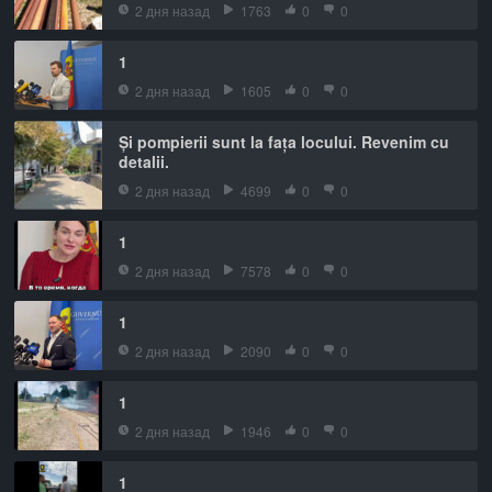
2 дня назад
1763
0
0
1
2 дня назад
1605
0
0
Și pompierii sunt la fața locului. Revenim cu
detalii.
2 дня назад
4699
0
0
1
2 дня назад
7578
0
0
1
2 дня назад
2090
0
0
1
2 дня назад
1946
0
0
1