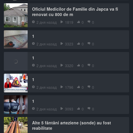
Oficiul Medicilor de Familie din Japca va fi
renovat cu 800 de m
2 дня назад
1819
0
0
1
2 дня назад
3323
0
0
1
2 дня назад
3320
0
0
1
2 дня назад
1796
0
0
1
2 дня назад
3093
0
0
Alte 5 fântâni arteziene (sonde) au fost
reabilitate