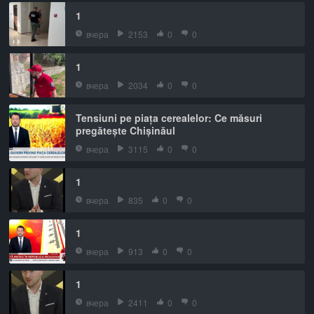
1
вчера
2153
0
0
1
вчера
2034
0
0
Tensiuni pe piața cerealelor: Ce măsuri
pregătește Chișinăul
вчера
3115
0
0
1
вчера
835
0
0
1
вчера
913
0
0
1
вчера
2411
0
0