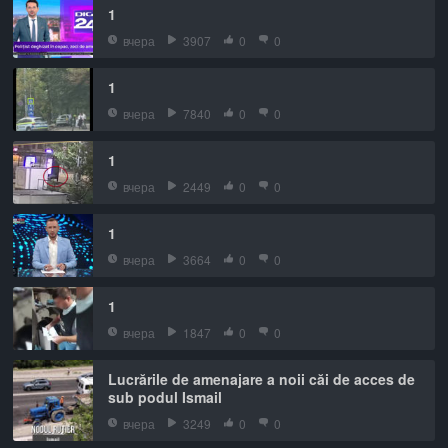
1
вчера
3907
0
0
1
вчера
7840
0
0
1
вчера
2449
0
0
1
вчера
3664
0
0
1
вчера
1847
0
0
Lucrările de amenajare a noii căi de acces de
sub podul Ismail
вчера
3249
0
0