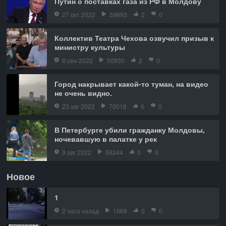
Путин о поставках газа из РФ в Молдову
27 окт 2022
59893
2
0
Коллектив Театра Чехова озвучил призыв к
министру культуры
8 сен 2022
50930
2
0
Город накрывает какой-то туман, на видео
не очень видно.
23 авг 2022
70018
0
0
В Петербурге убили гражданку Молдовы,
ночевавшую в палатке у рек
9 авг 2022
59244
0
0
Новое
1
2 часа назад
1669
0
0