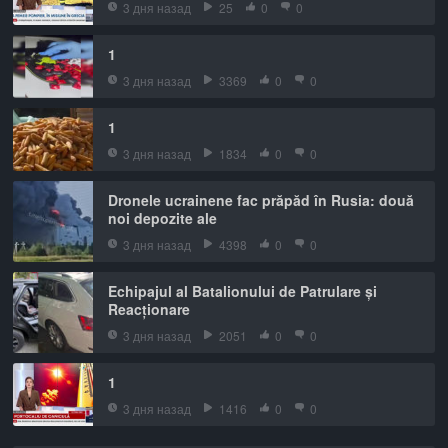
3 дня назад
25
0
0
1
3 дня назад
3369
0
0
1
3 дня назад
1834
0
0
Dronele ucrainene fac prăpăd în Rusia: două
noi depozite ale
3 дня назад
4398
0
0
Echipajul al Batalionului de Patrulare și
Reacționare
3 дня назад
2051
0
0
1
3 дня назад
1416
0
0