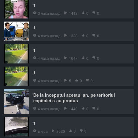
1
3 часа назад
1412
0
0
1
4 часа назад
1320
0
0
1
4 часа назад
1647
0
0
1
4 часа назад
5
0
0
De la începutul acestui an, pe teritoriul
capitalei s-au produs
4 часа назад
1440
0
0
1
вчера
3020
0
0