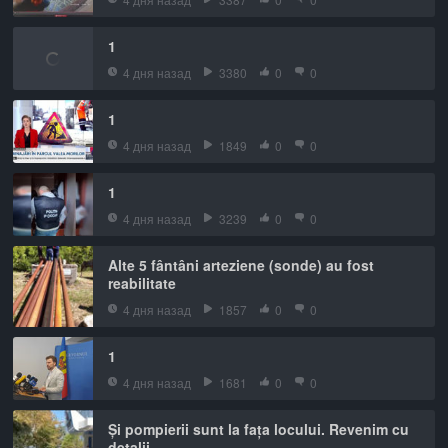
1
4 дня назад
3380
0
0
1
4 дня назад
1849
0
0
1
4 дня назад
3239
0
0
Alte 5 fântâni arteziene (sonde) au fost
reabilitate
4 дня назад
1857
0
0
1
4 дня назад
1681
0
0
Și pompierii sunt la fața locului. Revenim cu
detalii.