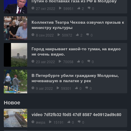
Путин о поставках газа из РФ в Молдову
27 окт 2022
59951
2
0
Коллектив Театра Чехова озвучил призыв к
министру культуры
8 сен 2022
50972
2
0
Город накрывает какой-то туман, на видео
не очень видно.
23 авг 2022
70058
0
0
В Петербурге убили гражданку Молдовы,
ночевавшую в палатке у рек
9 авг 2022
59301
0
0
Новое
video 7df2fb32 f0d5 47df 8587 4e0912ad9c80
вчера
15191
0
0