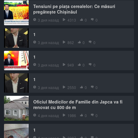
Tensiuni pe piața cerealelor: Ce măsuri
pregătește Chișinăul
3 дня назад
4313
0
0
1
3 дня назад
862
0
0
1
3 дня назад
949
0
0
1
3 дня назад
2550
0
0
Oficiul Medicilor de Familie din Japca va fi
renovat cu 800 de m
4 дня назад
1986
0
0
1
4 дня назад
3387
0
0