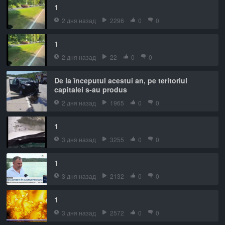
1
2 дня назад
2296
0
0
1
2 дня назад
22
0
0
De la începutul acestui an, pe teritoriul
capitalei s-au produs
2 дня назад
1965
0
0
1
3 дня назад
3255
0
0
1
3 дня назад
2132
0
0
1
3 дня назад
2572
0
0