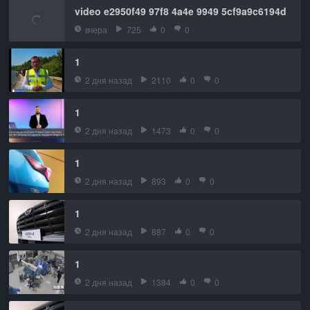
video e2950f49 97f8 4a4e 9949 5cf9a9c6194d
вчера
725
0
0
1
2 дня назад
2110
0
0
1
2 дня назад
1473
0
0
1
2 дня назад
893
0
0
1
2 дня назад
887
0
0
1
2 дня назад
1384
0
0