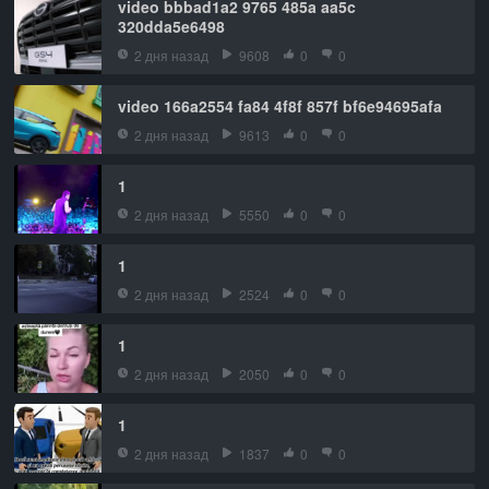
video bbbad1a2 9765 485a aa5c
320dda5e6498
2 дня назад
9608
0
0
video 166a2554 fa84 4f8f 857f bf6e94695afa
2 дня назад
9613
0
0
1
2 дня назад
5550
0
0
1
2 дня назад
2524
0
0
1
2 дня назад
2050
0
0
1
2 дня назад
1837
0
0