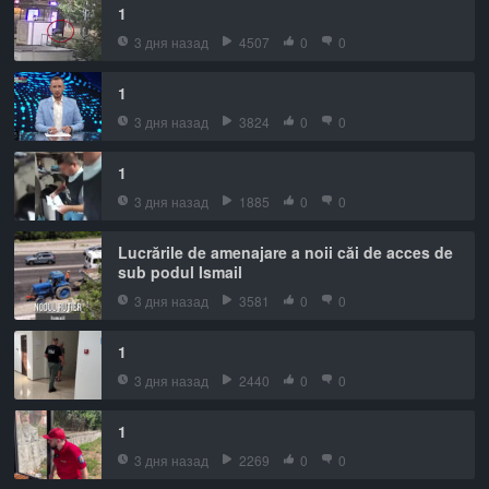
1
3 дня назад
4507
0
0
1
3 дня назад
3824
0
0
1
3 дня назад
1885
0
0
Lucrările de amenajare a noii căi de acces de
sub podul Ismail
3 дня назад
3581
0
0
1
3 дня назад
2440
0
0
1
3 дня назад
2269
0
0