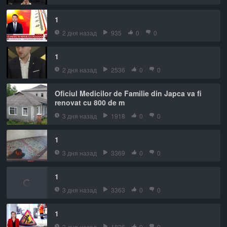
1
2 дня назад
935
0
0
1
2 дня назад
2536
0
0
Oficiul Medicilor de Familie din Japca va fi
renovat cu 800 de m
3 дня назад
1918
0
0
1
3 дня назад
3369
0
0
1
3 дня назад
3363
0
0
1
3 дня назад
1836
0
0