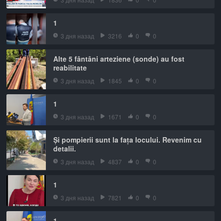
1
3 дня назад
3216
0
0
Alte 5 fântâni arteziene (sonde) au fost
reabilitate
3 дня назад
1845
0
0
1
3 дня назад
1671
0
0
Și pompierii sunt la fața locului. Revenim cu
detalii.
3 дня назад
4837
0
0
1
3 дня назад
7821
0
0
1