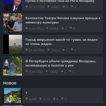
Путин о поставках газа из РФ в Молдову
27 окт 2022
59925
2
0
Коллектив Театра Чехова озвучил призыв к
министру культуры
8 сен 2022
50956
2
0
Город накрывает какой-то туман, на видео
не очень видно.
23 авг 2022
70041
0
0
В Петербурге убили гражданку Молдовы,
ночевавшую в палатке у рек
9 авг 2022
59282
0
0
Новое
1
вчера
1719
0
0