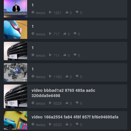
1
вчера
1221
0
0
1
вчера
717
0
0
1
вчера
711
0
0
1
вчера
1163
0
0
video bbbad1a2 9765 485a aa5c
320dda5e6498
вчера
9228
0
0
video 166a2554 fa84 4f8f 857f bf6e94695afa
вчера
9233
0
0