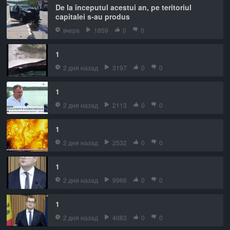
De la începutul acestui an, pe teritoriul
capitalei s-au produs
вчера
1859
0
0
1
2 дня назад
3197
0
0
1
2 дня назад
2113
0
0
1
2 дня назад
2532
0
0
1
2 дня назад
9966
0
0
1
2 дня назад
4083
0
0