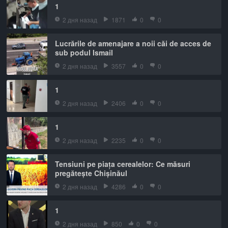
1
2 дня назад
1871
0
0
Lucrările de amenajare a noii căi de acces de
sub podul Ismail
2 дня назад
3557
0
0
1
2 дня назад
2406
0
0
1
2 дня назад
2235
0
0
Tensiuni pe piața cerealelor: Ce măsuri
pregătește Chișinăul
2 дня назад
4286
0
0
1
2 дня назад
850
0
0