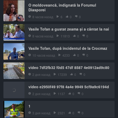
O moldoveancă, indignată la Forumul
Diasporei
8 часов назад
6
0
0
Vasile Tofan a gustat zeama și a cântat la nai
8 часов назад
11813
0
0
Vasile Tofan, după incidentul de la Crocmaz
10 часов назад
4233
0
0
video 7df2fb32 f0d5 47df 8587 4e0912ad9c80
2 дня назад
17239
0
0
video e2950f49 97f8 4a4e 9949 5cf9a9c6194d
2 дня назад
1137
0
0
1
3 дня назад
2321
0
0