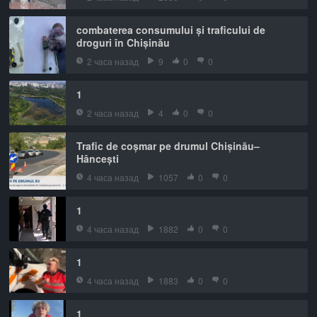
combaterea consumului și traficului de
droguri în Chișinău
2 часа назад
9
0
0
1
2 часа назад
4
0
0
Trafic de coșmar pe drumul Chișinău–
Hâncești
4 часа назад
1057
0
0
1
4 часа назад
1882
0
0
1
4 часа назад
1883
0
0
1