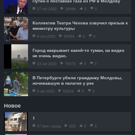
Путин о поставках газа из РФ в Молдову
27 окт 2022
59984
2
0
Коллектив Театра Чехова озвучил призыв к
министру культуры
8 сен 2022
50994
2
0
Город накрывает какой-то туман, на видео
не очень видно.
23 авг 2022
70075
0
0
В Петербурге убили гражданку Молдовы,
ночевавшую в палатке у рек
9 авг 2022
59324
0
0
Новое
1
57 мин. назад
202
0
0