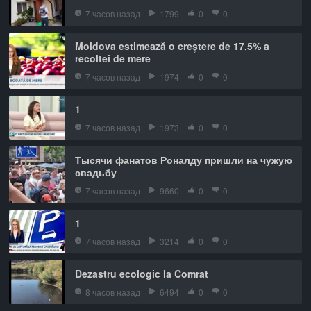
7 часов назад
1799
0
0
Moldova estimează o creștere de 17,5% a
recoltei de mere
7 часов назад
1974
0
0
1
7 часов назад
1973
0
0
Тысячи фанатов Роналду пришли на чужую
свадьбу
7 часов назад
9660
0
0
1
7 часов назад
3214
0
0
Dezastru ecologic la Comrat
8 часов назад
6494
0
0