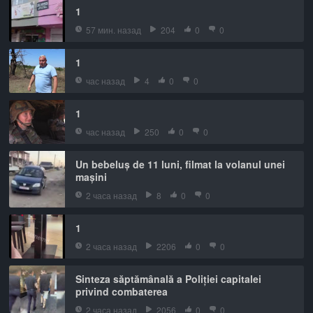
1
57 мин. назад
204
0
0
1
час назад
4
0
0
1
час назад
250
0
0
Un bebeluș de 11 luni, filmat la volanul unei
mașini
2 часа назад
8
0
0
1
2 часа назад
2206
0
0
Sinteza săptămânală a Poliției capitalei
privind combaterea
2 часа назад
2056
0
0