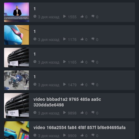
1
3 дня назад
1555
0
0
1
3 дня назад
1176
0
0
1
3 дня назад
1165
0
0
1
3 дня назад
1479
0
0
video bbbad1a2 9765 485a aa5c
320dda5e6498
3 дня назад
9898
0
0
video 166a2554 fa84 4f8f 857f bf6e94695afa
3 дня назад
9909
0
0