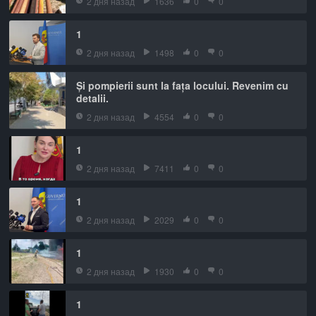
2 дня назад
1636
0
0
1
2 дня назад
1498
0
0
Și pompierii sunt la fața locului. Revenim cu
detalii.
2 дня назад
4554
0
0
1
2 дня назад
7411
0
0
1
2 дня назад
2029
0
0
1
2 дня назад
1930
0
0
1