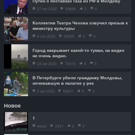
Путин о поставках газа из РФ в Молдову
27 окт 2022
59889
2
0
Коллектив Театра Чехова озвучил призыв к
министру культуры
8 сен 2022
50926
2
0
Город накрывает какой-то туман, на видео
не очень видно.
23 авг 2022
70014
0
0
В Петербурге убили гражданку Молдовы,
ночевавшую в палатке у рек
9 авг 2022
59241
0
0
Новое
1
вчера
2451
0
0