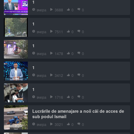
1
вчера
3688
0
0
1
вчера
7511
0
0
1
вчера
1478
0
0
1
вчера
3412
0
0
1
вчера
1716
0
0
Lucrările de amenajare a noii căi de acces de
sub podul Ismail
вчера
3021
0
0