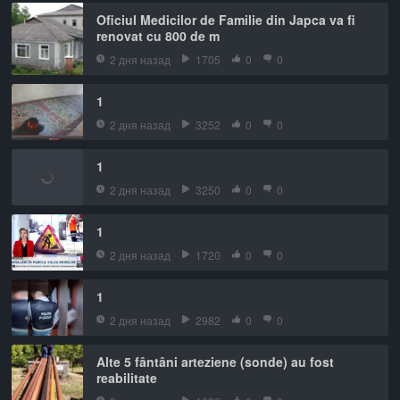
Oficiul Medicilor de Familie din Japca va fi
renovat cu 800 de m
2 дня назад
1705
0
0
1
2 дня назад
3252
0
0
1
2 дня назад
3250
0
0
1
2 дня назад
1720
0
0
1
2 дня назад
2982
0
0
Alte 5 fântâni arteziene (sonde) au fost
reabilitate