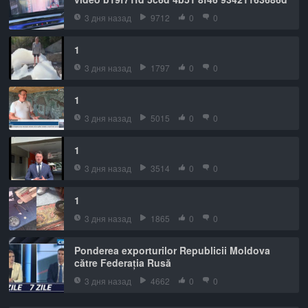
3 дня назад
9712
0
0
1
3 дня назад
1797
0
0
1
3 дня назад
5015
0
0
1
3 дня назад
3514
0
0
1
3 дня назад
1865
0
0
Ponderea exporturilor Republicii Moldova
către Federația Rusă
3 дня назад
4662
0
0