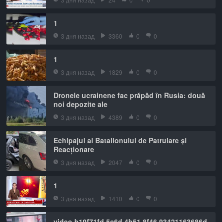
1
3 дня назад
3360
0
0
1
3 дня назад
1829
0
0
Dronele ucrainene fac prăpăd în Rusia: două
noi depozite ale
3 дня назад
4389
0
0
Echipajul al Batalionului de Patrulare și
Reacționare
3 дня назад
2047
0
0
1
3 дня назад
1410
0
0
video b19f71fd 5c6d 4b51 8f46 93421163686d