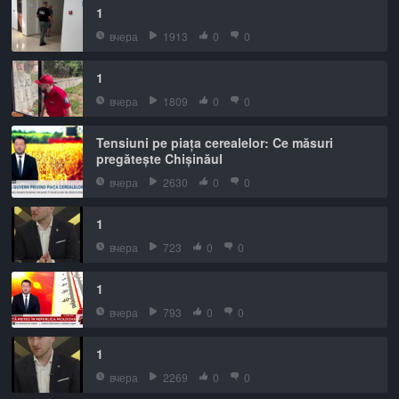
1
вчера
1913
0
0
1
вчера
1809
0
0
Tensiuni pe piața cerealelor: Ce măsuri
pregătește Chișinăul
вчера
2630
0
0
1
вчера
723
0
0
1
вчера
793
0
0
1
вчера
2269
0
0