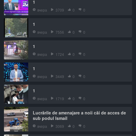
1
вчера
3709
0
0
1
вчера
7556
0
0
1
вчера
1724
0
0
1
вчера
3449
0
0
1
вчера
1719
0
0
Lucrările de amenajare a noii căi de acces de
sub podul Ismail
вчера
3069
0
0