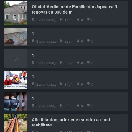
Oficiul Medicilor de Familie din Japca va fi
renovat cu 800 de m
2 дня назад
1713
0
0
1
2 дня назад
3254
0
0
1
2 дня назад
3252
0
0
1
2 дня назад
1721
0
0
1
2 дня назад
2991
0
0
Alte 5 fântâni arteziene (sonde) au fost
reabilitate