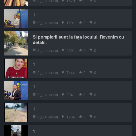
2 дня назад
1679
0
0
1
2 дня назад
1501
0
0
Și pompierii sunt la fața locului. Revenim cu
detalii.
2 дня назад
4591
0
0
1
2 дня назад
7444
0
0
1
2 дня назад
2041
0
0
1
2 дня назад
1934
0
0
1