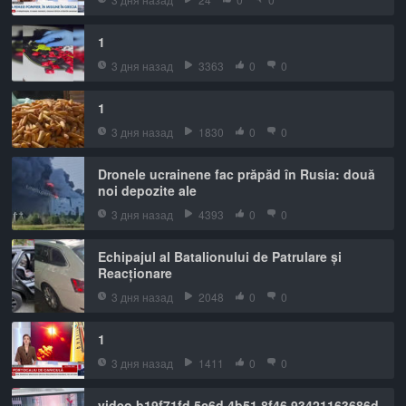
1
3 дня назад
3363
0
0
1
3 дня назад
1830
0
0
Dronele ucrainene fac prăpăd în Rusia: două
noi depozite ale
3 дня назад
4393
0
0
Echipajul al Batalionului de Patrulare și
Reacționare
3 дня назад
2048
0
0
1
3 дня назад
1411
0
0
video b19f71fd 5c6d 4b51 8f46 93421163686d