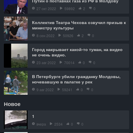
Путин о поставках газа из РФ в Молдову
27 окт 2022
59892
2
0
Коллектив Театра Чехова озвучил призыв к
министру культуры
8 сен 2022
50926
2
0
Город накрывает какой-то туман, на видео
не очень видно.
23 авг 2022
70014
0
0
В Петербурге убили гражданку Молдовы,
ночевавшую в палатке у рек
9 авг 2022
59241
0
0
Новое
1
вчера
2534
0
0