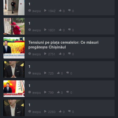
1
вчера
1942
0
0
1
вчера
1831
0
0
Tensiuni pe piața cerealelor: Ce măsuri
pregătește Chișinăul
вчера
2751
0
0
1
вчера
725
0
0
1
вчера
799
0
0
1
вчера
2283
0
0