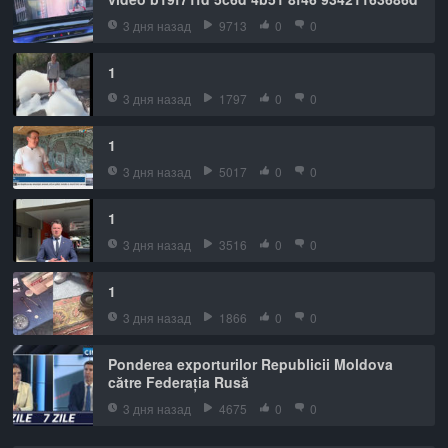
3 дня назад
9713
0
0
1
3 дня назад
1797
0
0
1
3 дня назад
5017
0
0
1
3 дня назад
3516
0
0
1
3 дня назад
1866
0
0
Ponderea exporturilor Republicii Moldova
către Federația Rusă
3 дня назад
4675
0
0