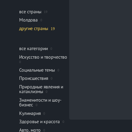
все страны
19
Молдова
0
другие страны
19
все категории
0
Искусство и творчество
0
Социальные темы
0
Происшествия
0
Природные явления и
катаклизмы
0
Знаменитости и шоу-
бизнес
0
Кулинария
0
Здоровье и красота
0
Авто, мото
0