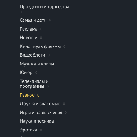
Праздники и торжества
0
Семья и дети
0
Реклама
0
Новости
0
Кино, мультфильмы
0
Видеоблоги
0
Музыка и клипы
0
Юмор
0
Телеканалы и
программы
0
Разное
0
Друзья и знакомые
0
Игры и развлечения
0
Наука и техника
0
Эротика
0