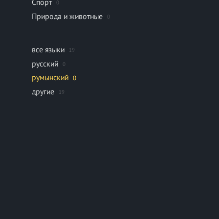
Спорт
0
Природа и животные
0
все языки
19
русский
0
румынский
0
другие
19