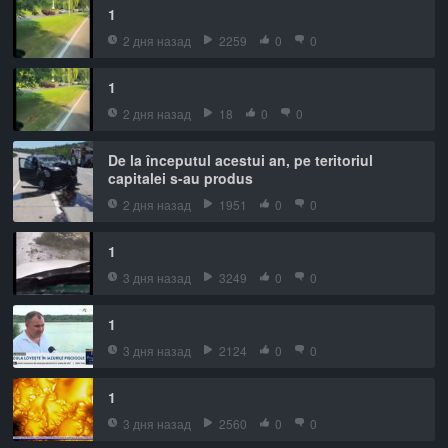
1
2 дня назад
2259
0
0
1
2 дня назад
18
0
0
De la începutul acestui an, pe teritoriul
capitalei s-au produs
2 дня назад
1951
0
0
1
3 дня назад
3249
0
0
1
3 дня назад
2124
0
0
1
3 дня назад
2560
0
0