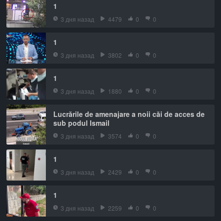
1
3 дня назад
4479
0
0
1
3 дня назад
3802
0
0
1
3 дня назад
1880
0
0
Lucrările de amenajare a noii căi de acces de
sub podul Ismail
3 дня назад
3574
0
0
1
3 дня назад
2429
0
0
1
3 дня назад
2259
0
0