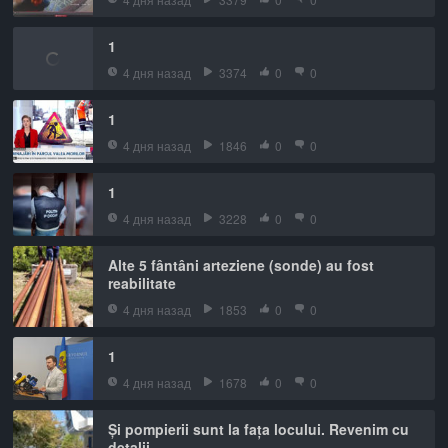
1
4 дня назад
3374
0
0
1
4 дня назад
1846
0
0
1
4 дня назад
3228
0
0
Alte 5 fântâni arteziene (sonde) au fost
reabilitate
4 дня назад
1853
0
0
1
4 дня назад
1678
0
0
Și pompierii sunt la fața locului. Revenim cu
detalii.