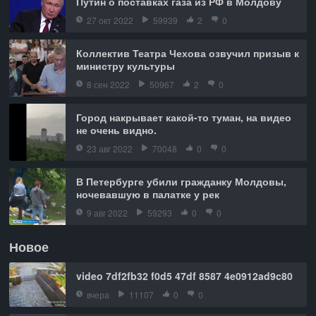
Путин о поставках газа из РФ в Молдову
27 окт 2022
59939
2
0
Коллектив Театра Чехова озвучил призыв к
министру культуры
8 сен 2022
50967
2
0
Город накрывает какой-то туман, на видео
не очень видно.
23 авг 2022
70048
0
0
В Петербурге убили гражданку Молдовы,
ночевавшую в палатке у рек
9 авг 2022
59293
0
0
Новое
video 7df2fb32 f0d5 47df 8587 4e0912ad9c80
вчера
11107
0
0