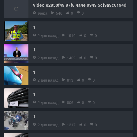
video e2950f49 97f8 4a4e 9949 5cf9a9c6194d
вчера
546
0
0
1
2 дня назад
1919
0
0
1
2 дня назад
1402
0
0
1
2 дня назад
813
0
0
1
2 дня назад
806
0
0
1
2 дня назад
1317
0
0