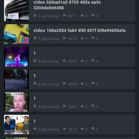
video bbbad1a2 9765 485a aa5c
320dda5e6498
2 дня назад
9477
0
0
video 166a2554 fa84 4f8f 857f bf6e94695afa
2 дня назад
9479
0
0
1
2 дня назад
5210
0
0
1
2 дня назад
2495
0
0
1
2 дня назад
2030
0
0
1
2 дня назад
1812
0
0