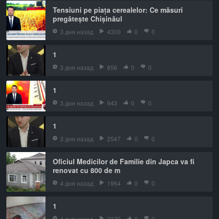
Tensiuni pe piața cerealelor: Ce măsuri
pregătește Chișinăul
3 дня назад
4300
0
0
1
3 дня назад
856
0
0
1
3 дня назад
943
0
0
1
3 дня назад
2547
0
0
Oficiul Medicilor de Familie din Japca va fi
renovat cu 800 de m
4 дня назад
1964
0
0
1
4 дня назад
3379
0
0