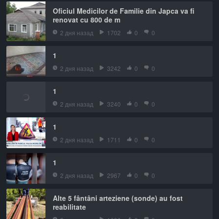
Oficiul Medicilor de Familie din Japca va fi
renovat cu 800 de m
2 дня назад
1702
0
0
1
2 дня назад
3242
0
0
1
2 дня назад
3240
0
0
1
2 дня назад
1711
0
0
1
2 дня назад
2967
0
0
Alte 5 fântâni arteziene (sonde) au fost
reabilitate