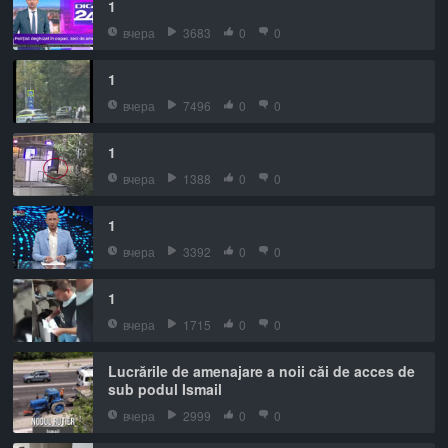
1
вчера
3683
0
0
1
вчера
7496
0
0
1
вчера
1388
0
0
1
вчера
3392
0
0
1
вчера
1715
0
0
Lucrările de amenajare a noii căi de acces de
sub podul Ismail
вчера
2999
0
0