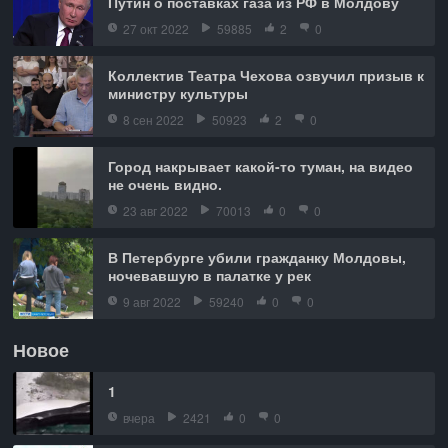
Путин о поставках газа из РФ в Молдову
27 окт 2022
59885
2
0
Коллектив Театра Чехова озвучил призыв к
министру культуры
8 сен 2022
50923
2
0
Город накрывает какой-то туман, на видео
не очень видно.
23 авг 2022
70013
0
0
В Петербурге убили гражданку Молдовы,
ночевавшую в палатке у рек
9 авг 2022
59240
0
0
Новое
1
вчера
2421
0
0