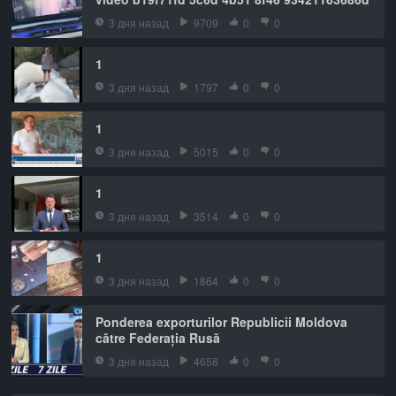
3 дня назад
9709
0
0
1
3 дня назад
1797
0
0
1
3 дня назад
5015
0
0
1
3 дня назад
3514
0
0
1
3 дня назад
1864
0
0
Ponderea exporturilor Republicii Moldova
către Federația Rusă
3 дня назад
4658
0
0