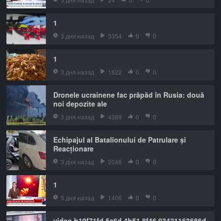
1
3 дня назад
3354
0
0
1
3 дня назад
1822
0
0
Dronele ucrainene fac prăpăd în Rusia: două
noi depozite ale
3 дня назад
4389
0
0
Echipajul al Batalionului de Patrulare și
Reacționare
3 дня назад
2046
0
0
1
3 дня назад
1406
0
0
video b19f71fd 5c6d 4b51 8f46 93421163686d