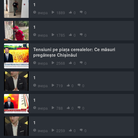
1
вчера
1889
0
0
1
вчера
1785
0
0
Tensiuni pe piața cerealelor: Ce măsuri
pregătește Chișinăul
вчера
2568
0
0
1
вчера
719
0
0
1
вчера
788
0
0
1
вчера
2259
0
0