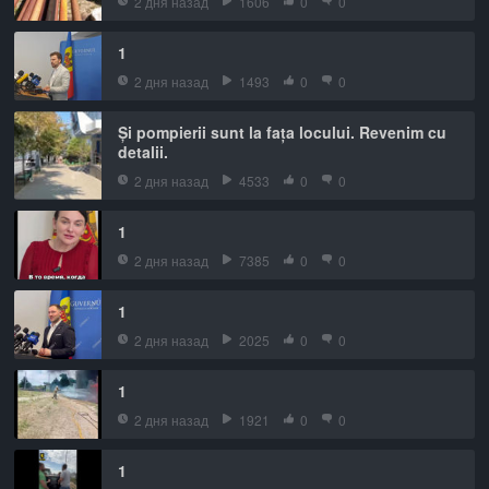
2 дня назад
1606
0
0
1
2 дня назад
1493
0
0
Și pompierii sunt la fața locului. Revenim cu
detalii.
2 дня назад
4533
0
0
1
2 дня назад
7385
0
0
1
2 дня назад
2025
0
0
1
2 дня назад
1921
0
0
1