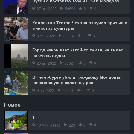
Путин о поставках газа из РФ в Молдову
27 окт 2022
59899
2
0
Коллектив Театра Чехова озвучил призыв к
министру культуры
8 сен 2022
50934
2
0
Город накрывает какой-то туман, на видео
не очень видно.
23 авг 2022
70021
0
0
В Петербурге убили гражданку Молдовы,
ночевавшую в палатке у рек
9 авг 2022
59249
0
0
Новое
1
40 мин. назад
223
0
0