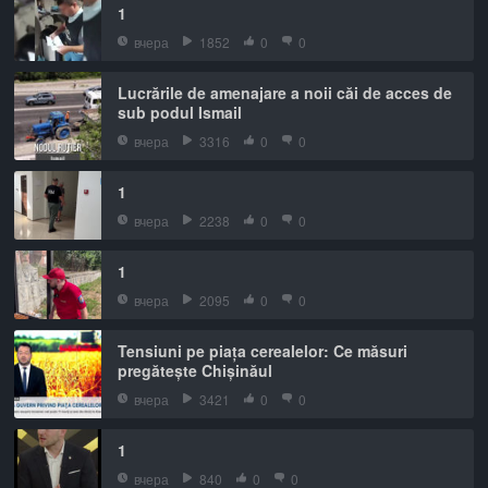
1
вчера
1852
0
0
Lucrările de amenajare a noii căi de acces de
sub podul Ismail
вчера
3316
0
0
1
вчера
2238
0
0
1
вчера
2095
0
0
Tensiuni pe piața cerealelor: Ce măsuri
pregătește Chișinăul
вчера
3421
0
0
1
вчера
840
0
0