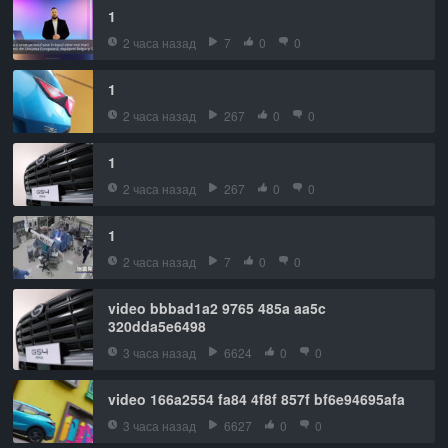
1
2 часа назад
7
0
0
1
2 часа назад
267
0
0
1
2 часа назад
267
0
0
1
2 часа назад
7
0
0
video bbbad1a2 9765 485a aa5c
320dda5e6498
3 часа назад
6624
0
0
video 166a2554 fa84 4f8f 857f bf6e94695afa
3 часа назад
6627
0
0