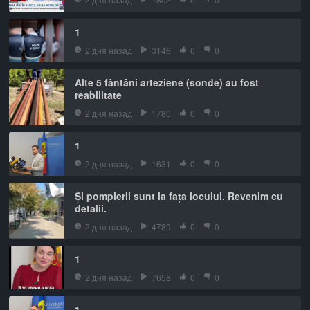
1
2 дня назад
3146
0
0
Alte 5 fântâni arteziene (sonde) au fost
reabilitate
2 дня назад
1780
0
0
1
2 дня назад
1631
0
0
Și pompierii sunt la fața locului. Revenim cu
detalii.
2 дня назад
4789
0
0
1
2 дня назад
7658
0
0
1