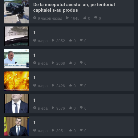
De la începutul acestui an, pe teritoriul
capitalei s-au produs
9 часов назад
1645
0
0
1
вчера
3052
0
0
1
вчера
2068
0
0
1
вчера
2426
0
0
1
вчера
9576
0
0
1
вчера
3951
0
0