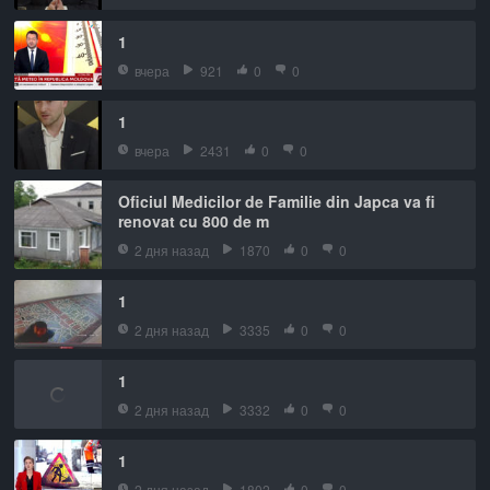
1
вчера
921
0
0
1
вчера
2431
0
0
Oficiul Medicilor de Familie din Japca va fi
renovat cu 800 de m
2 дня назад
1870
0
0
1
2 дня назад
3335
0
0
1
2 дня назад
3332
0
0
1
2 дня назад
1802
0
0