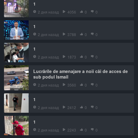
1
2 дня назад
4056
0
0
1
2 дня назад
3788
0
0
1
2 дня назад
1873
0
0
Lucrările de amenajare a noii căi de acces de
sub podul Ismail
2 дня назад
3560
0
0
1
2 дня назад
2412
0
0
1
2 дня назад
2243
0
0