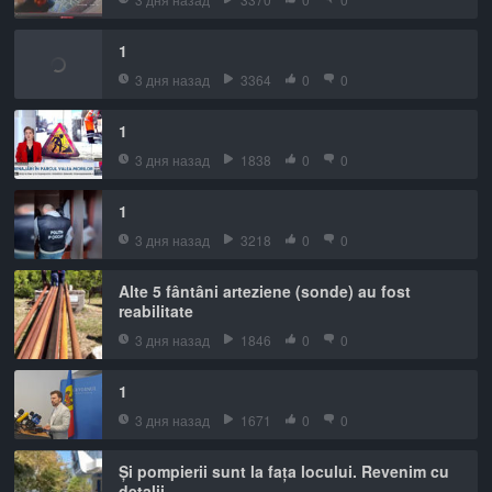
1
3 дня назад
3364
0
0
1
3 дня назад
1838
0
0
1
3 дня назад
3218
0
0
Alte 5 fântâni arteziene (sonde) au fost
reabilitate
3 дня назад
1846
0
0
1
3 дня назад
1671
0
0
Și pompierii sunt la fața locului. Revenim cu
detalii.