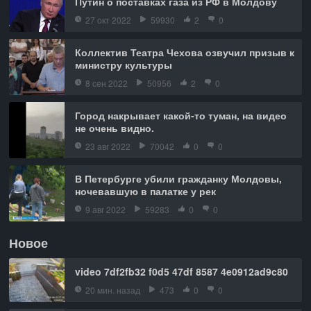
Путин о поставках газа из РФ в Молдову
27 окт 2022
59930
2
0
Коллектив Театра Чехова озвучил призыв к
министру культуры
8 сен 2022
50956
2
0
Город накрывает какой-то туман, на видео
не очень видно.
23 авг 2022
70042
0
0
В Петербурге убили гражданку Молдовы,
ночевавшую в палатке у рек
9 авг 2022
59283
0
0
Новое
video 7df2fb32 f0d5 47df 8587 4e0912ad9c80
20 мин. назад
473
0
0