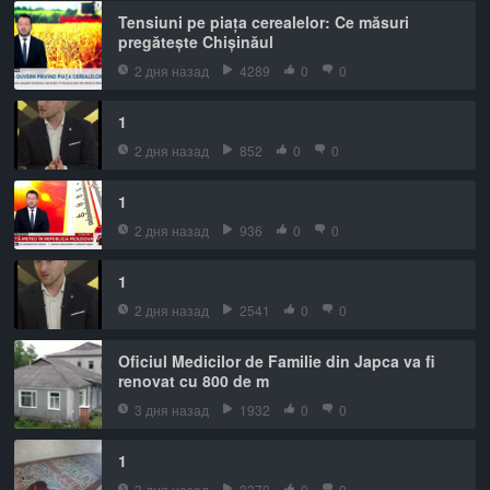
Tensiuni pe piața cerealelor: Ce măsuri
pregătește Chișinăul
2 дня назад
4289
0
0
1
2 дня назад
852
0
0
1
2 дня назад
936
0
0
1
2 дня назад
2541
0
0
Oficiul Medicilor de Familie din Japca va fi
renovat cu 800 de m
3 дня назад
1932
0
0
1
3 дня назад
3370
0
0