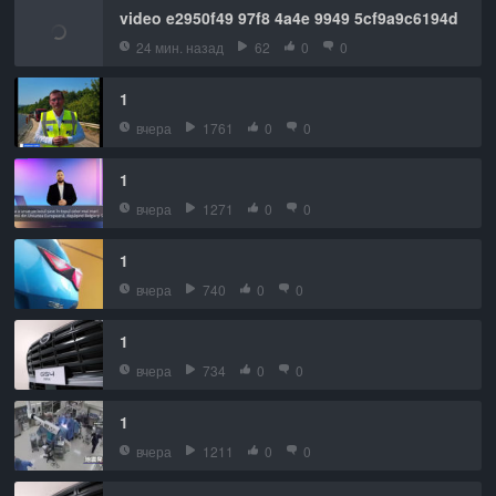
video e2950f49 97f8 4a4e 9949 5cf9a9c6194d
24 мин. назад
62
0
0
1
вчера
1761
0
0
1
вчера
1271
0
0
1
вчера
740
0
0
1
вчера
734
0
0
1
вчера
1211
0
0