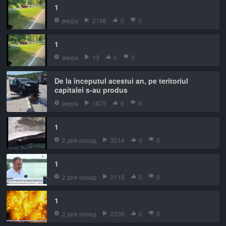
1
вчера
2198
0
0
1
вчера
13
0
0
De la începutul acestui an, pe teritoriul
capitalei s-au produs
вчера
1875
0
0
1
2 дня назад
3214
0
0
1
2 дня назад
2118
0
0
1
2 дня назад
2536
0
0