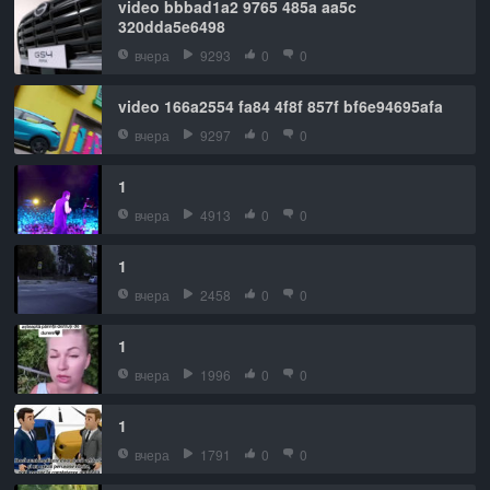
video bbbad1a2 9765 485a aa5c
320dda5e6498
вчера
9293
0
0
video 166a2554 fa84 4f8f 857f bf6e94695afa
вчера
9297
0
0
1
вчера
4913
0
0
1
вчера
2458
0
0
1
вчера
1996
0
0
1
вчера
1791
0
0