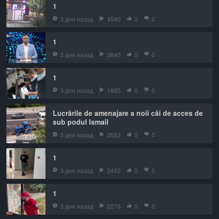
1
3 дня назад
4540
0
0
1
3 дня назад
3840
0
0
1
3 дня назад
1885
0
0
Lucrările de amenajare a noii căi de acces de
sub podul Ismail
3 дня назад
3583
0
0
1
3 дня назад
2452
0
0
1
3 дня назад
2276
0
0