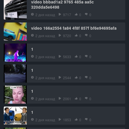
video bbbad1a2 9765 485a aa5c
320dda5e6498
2 дня назад
9717
0
0
video 166a2554 fa84 4f8f 857f bf6e94695afa
2 дня назад
9720
0
0
1
2 дня назад
5633
0
0
1
2 дня назад
2544
0
0
1
2 дня назад
2061
0
0
1
2 дня назад
1853
0
0