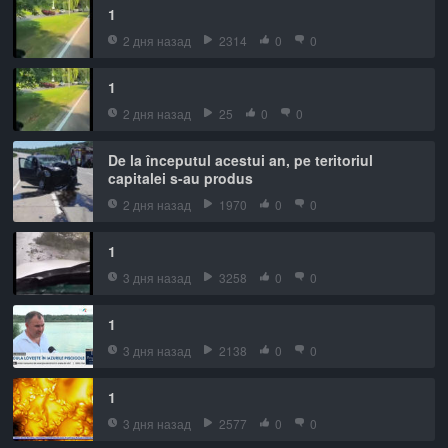
1
2 дня назад
2314
0
0
1
2 дня назад
25
0
0
De la începutul acestui an, pe teritoriul
capitalei s-au produs
2 дня назад
1970
0
0
1
3 дня назад
3258
0
0
1
3 дня назад
2138
0
0
1
3 дня назад
2577
0
0