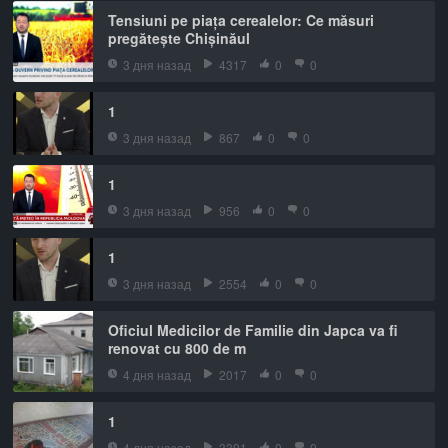
Tensiuni pe piața cerealelor: Ce măsuri
pregătește Chișinăul
3 дня назад
4317
0
0
1
3 дня назад
867
0
0
1
3 дня назад
956
0
0
1
3 дня назад
2554
0
0
Oficiul Medicilor de Familie din Japca va fi
renovat cu 800 de m
4 дня назад
2017
0
0
1
4 дня назад
3391
0
0