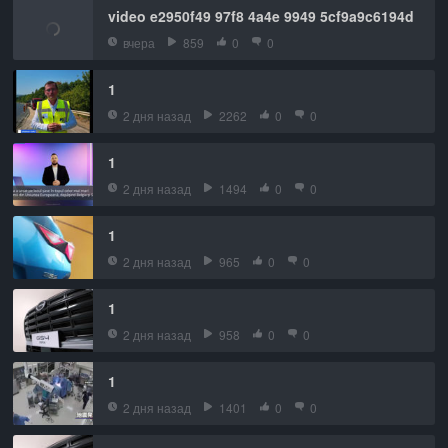
video e2950f49 97f8 4a4e 9949 5cf9a9c6194d
вчера
859
0
0
1
2 дня назад
2262
0
0
1
2 дня назад
1494
0
0
1
2 дня назад
965
0
0
1
2 дня назад
958
0
0
1
2 дня назад
1401
0
0