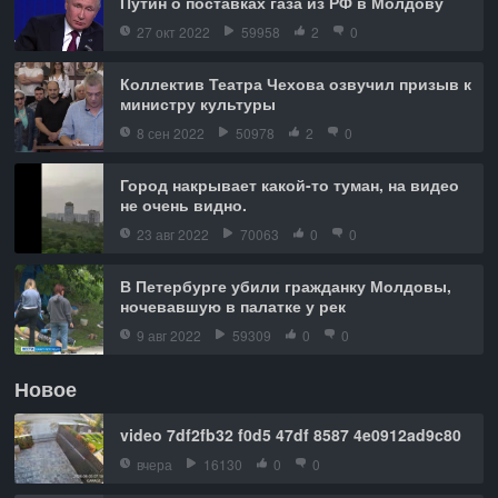
Путин о поставках газа из РФ в Молдову
27 окт 2022
59958
2
0
Коллектив Театра Чехова озвучил призыв к
министру культуры
8 сен 2022
50978
2
0
Город накрывает какой-то туман, на видео
не очень видно.
23 авг 2022
70063
0
0
В Петербурге убили гражданку Молдовы,
ночевавшую в палатке у рек
9 авг 2022
59309
0
0
Новое
video 7df2fb32 f0d5 47df 8587 4e0912ad9c80
вчера
16130
0
0