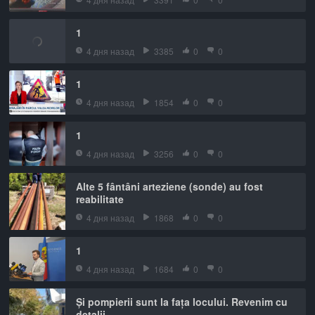
1
4 дня назад
3385
0
0
1
4 дня назад
1854
0
0
1
4 дня назад
3256
0
0
Alte 5 fântâni arteziene (sonde) au fost
reabilitate
4 дня назад
1868
0
0
1
4 дня назад
1684
0
0
Și pompierii sunt la fața locului. Revenim cu
detalii.