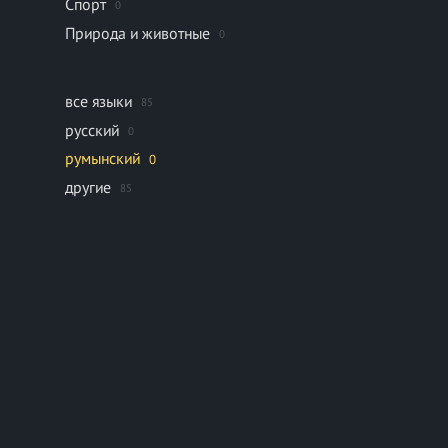
Спорт
0
Природа и животные
0
все языки
85
русский
0
румынский
0
другие
85