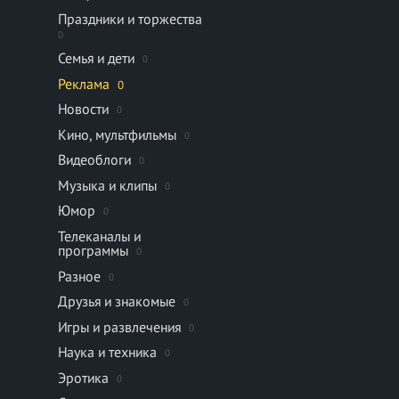
Праздники и торжества
0
Семья и дети
0
Реклама
0
Новости
0
Кино, мультфильмы
0
Видеоблоги
0
Музыка и клипы
0
Юмор
0
Телеканалы и
программы
0
Разное
0
Друзья и знакомые
0
Игры и развлечения
0
Наука и техника
0
Эротика
0