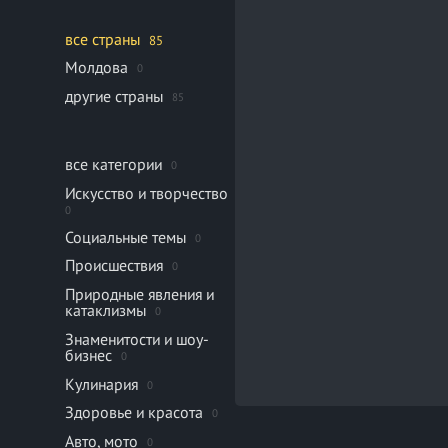
все страны
85
Молдова
0
другие страны
85
все категории
0
Искусство и творчество
0
Социальные темы
0
Происшествия
0
Природные явления и
катаклизмы
0
Знаменитости и шоу-
бизнес
0
Кулинария
0
Здоровье и красота
0
Авто, мото
0