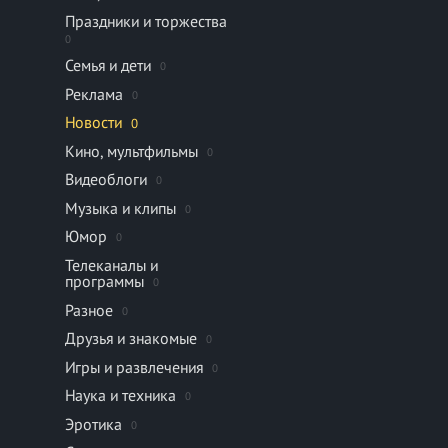
Праздники и торжества
0
Семья и дети
0
Реклама
0
Новости
0
Кино, мультфильмы
0
Видеоблоги
0
Музыка и клипы
0
Юмор
0
Телеканалы и
программы
0
Разное
0
Друзья и знакомые
0
Игры и развлечения
0
Наука и техника
0
Эротика
0