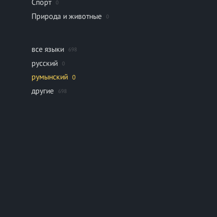
Спорт
0
Природа и животные
0
все языки
698
русский
0
румынский
0
другие
698