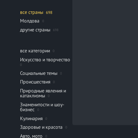
все страны
698
Молдова
0
другие страны
698
все категории
0
Искусство и творчество
0
Социальные темы
0
Происшествия
0
Природные явления и
катаклизмы
0
Знаменитости и шоу-
бизнес
0
Кулинария
0
Здоровье и красота
0
Авто, мото
0