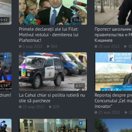
0:42
13:14
Primele declarații ale lui Filat:
Протест школьник
Motivul votului - demiterea lui
правительства и 
Plahotniuc!
Кишинев
5 мар 2013
564
20 ноя 2013
4
2:34
0:57
 drum!
La Cahul chiar si politia rutieră nu
Reportaj despre pr
stie să parcheze
Concursului „Cel m
inovator"
15 мар 2013
829
21 мая 2012
3