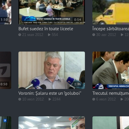
3:30
0:54
Bufet suedez în toate liceele
Începe sărbătoare
21 мая 2012
554
30 авг 2012
11
0:50
1:36
Voronin: Şalaru este un "goluboi"
Trecutul nemulțum
10 июл 2012
2244
6 июл 2012
20