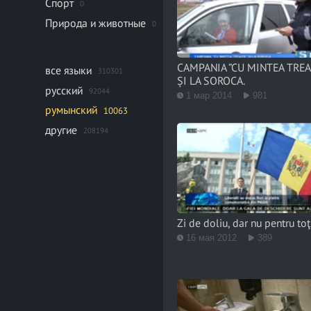
Спорт
0
Природа и животные
0
CAMPANIA ”CU MINTEA TREA
все языки
310301
ȘI LA SOROCA.
русский
92044
1 мар 2014
981
румынский
10063
другие
208194
Zi de doliu, dar nu pentru toţ
16 мая 2012
389