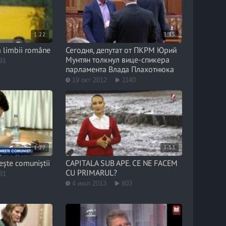
1:22
3:35
a limbii române
Сегодня, депутат от ПКРМ Юрий
Мунтян толкнул вице-спикера
91
парламента Влада Плахотнюка
19 окт 2012
1140
1:27
3:53
ește comuniștii
CAPITALA SUB APE. CE NE FACEM
CU PRIMARUL?
81
4 июл 2013
803