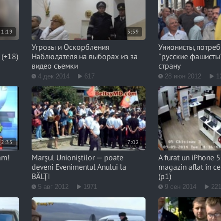
1:19
5:59
Угрозы и Оскорбления
Унионисты,потреб
 (+18)
Наблюдателя на выборах из за
''русские фашисты'
видео съемки
страну
4 дек 2014
617
28 июн 2012
1
2:35
7:02
am!
Marşul Unioniştilor — poate
A furat un iPhone 5
deveni Evenimentul Anului la
magazin aflat în ce
BĂLŢI
(p1)
5 авг 2012
1971
9 сен 2014
22