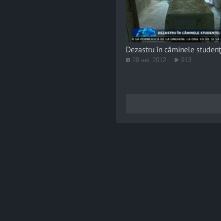
Dezastru în căminele studenţ
29 авг 2012
913