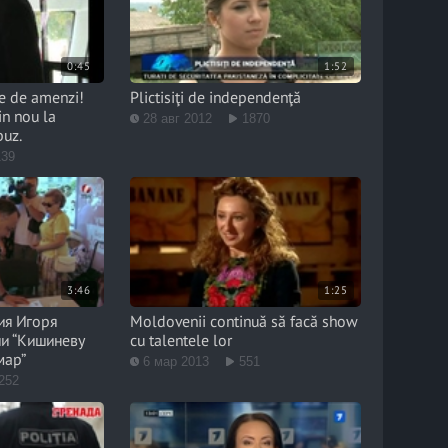
0:45
1:52
e de amenzi!
Plictisiţi de independenţă
in nou la
28 авг 2012
1870
buz.
139
3:46
1:25
ия Игоря
Moldovenii continuă să facă show
и “Кишиневу
cu talentele lor
мар”
6 мар 2013
551
252