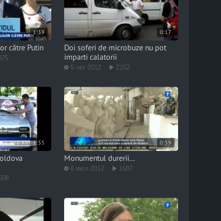
1:39
0:17
or către Putin
Doi soferi de microbuze nu pot
imparti calatorii
075
5 окт 2012
2152
1:35
0:59
oldova
Monumentul durerii...
6 июл 2012
1687
508