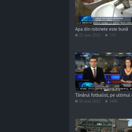
Apa din robinete este bună
21 мая 2012
770
Tânărul fotbalist, pe ultimul
10 мая 2012
2496