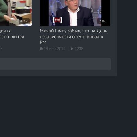
4:32
2:06
ция на
Михай Гимпу забыл, что на День
астке лицея
независимости отсутствовал в
РМ
05
13 сен 2012
1238