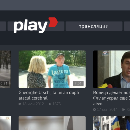
трансляции
0:53
7:01
Gheorghe Urschi, la un an după
Ионицэ делает но
atacul cerebral
Филат украл еще 
леев
18 июн 2012
1675
17 сен 2014
7