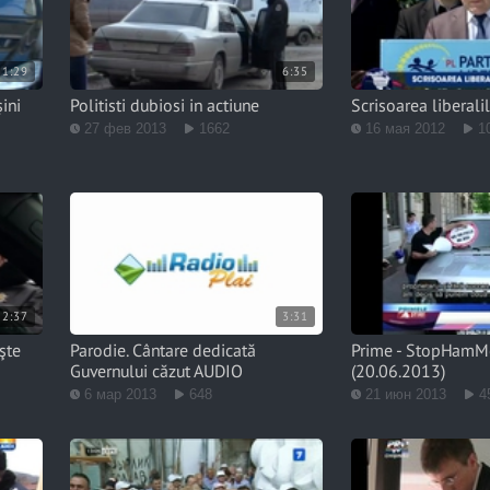
1:29
6:35
ini
Politisti dubiosi in actiune
Scrisoarea liberalil
27 фев 2013
1662
16 мая 2012
1
2:37
3:31
eşte
Parodie. Cântare dedicată
Prime - StopHamM
Guvernului căzut AUDIO
(20.06.2013)
6 мар 2013
648
21 июн 2013
4