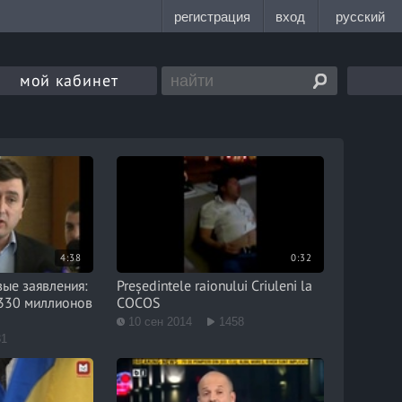
мой кабинет
4:38
0:32
вые заявления:
Președintele raionului Criuleni la
330 миллионов
COCOS
10 сен 2014
1458
31