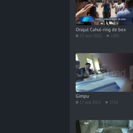
Oraşul Cahul-ring de box
23 июл 2012
1365
Gimpu
17 апр 2013
1714