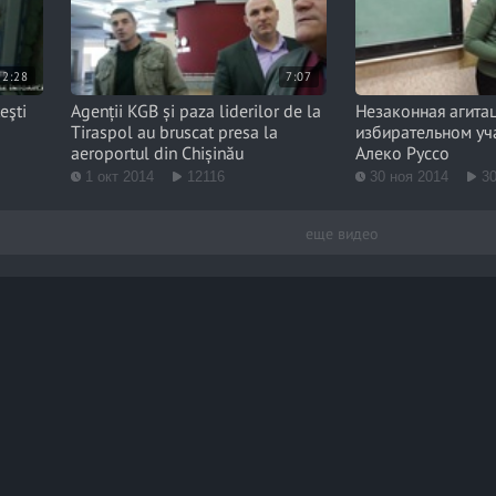
2:28
7:07
eşti
Agenții KGB și paza liderilor de la
Незаконная агита
Tiraspol au bruscat presa la
избирательном уч
aeroportul din Chișinău
Алеко Руссо
1 окт 2014
12116
30 ноя 2014
3
еще видео