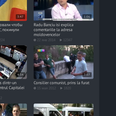
3:47
1:06
овали чтобы
Radu Banciu isi explica
', покинули
comentariile la adresa
moldovencelor
224
22 янв 2014
12347
4:34
7:57
s dintr-un
Consilier comunist, prins la furat
ntrul Capitalei
15 мая 2012
1820
12