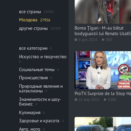
все страны
310301
Молдова
27956
Borea Ţigan - M-au bătut
другие страны
282345
bodyguarzii lui Renato Usatîi
9 дек 2014
858
все категории
0
Искусство и творчество
0
Социальные темы
0
Происшествия
0
Природные явления и
катаклизмы
0
ProTV. Surprize de la Stop H
Знаменитости и шоу-
14 апр 2013
5366
бизнес
0
Кулинария
0
Здоровье и красота
0
Авто, мото
0