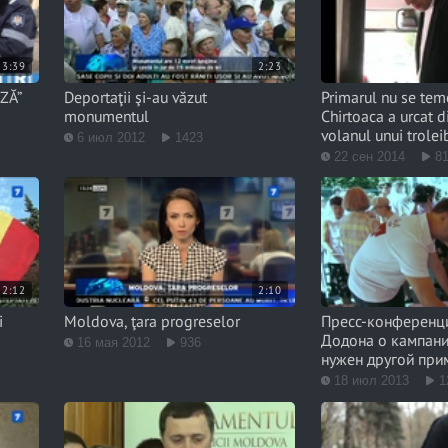
3:39
2:23
ZĂ”
Deportaţii şi-au văzut
Primarul nu se tem
monumentul
Chirtoaca a urcat d
volanul unui trolei
6 июл 2012
1423
22 сен 2014
8
2:12
2:10
i
Moldova, ţara progreselor
Пресс-конференц
Додона о кампани
16 мая 2012
936
нужен другой при
18 июл 2013
1