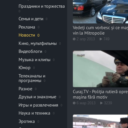
Праздники и торжества
0
Семья и дети
0
Реклама
Vedeți cum vorbesc și ce maș
0
vin la Mitropolie
Новости
0
2 апр 2013
749
Кино, мультфильмы
0
Видеоблоги
0
Музыка и клипы
0
Юмор
0
Телеканалы и
программы
0
Разное
0
Curaj.TV - Poliţia rutieră opr
Друзья и знакомые
maşina fără motiv
0
6 мар 2013
3239
Игры и развлечения
0
Наука и техника
0
Эротика
0