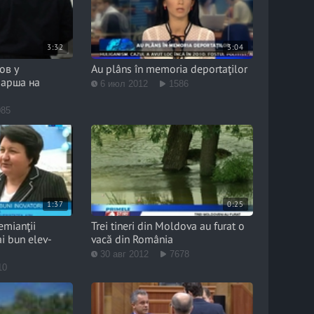
3:32
3:04
ов у
Au plâns în memoria deportaţilor
Марша на
6 июл 2012
1586
085
1:37
0:25
emianţii
Trei tineri din Moldova au furat o
ai bun elev-
vacă din România
30 авг 2012
7678
10