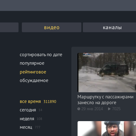
видео
каналы
сортировать по дате
популярное
рейтинговое
обсуждаемое
Маршрутку с пассажирами
все время
311890
занесло на дороге
29 янв 2014
7025
сегодня
14
неделя
108
месяц
777