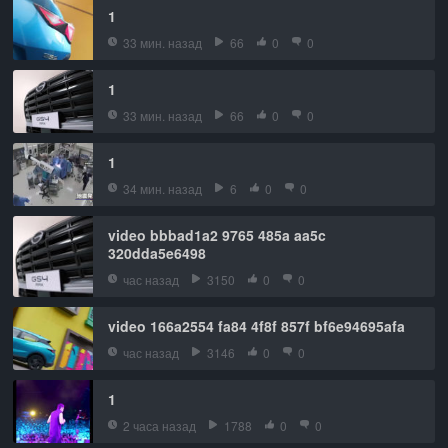
1
33 мин. назад
66
0
0
1
33 мин. назад
66
0
0
1
34 мин. назад
6
0
0
video bbbad1a2 9765 485a aa5c
320dda5e6498
час назад
3150
0
0
video 166a2554 fa84 4f8f 857f bf6e94695afa
час назад
3146
0
0
1
2 часа назад
1788
0
0