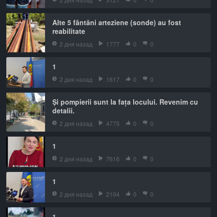
Alte 5 fântâni arteziene (sonde) au fost
reabilitate
2 дня назад
1777
0
0
1
2 дня назад
1617
0
0
Și pompierii sunt la fața locului. Revenim cu
detalii.
2 дня назад
4775
0
0
1
2 дня назад
7616
0
0
1
2 дня назад
2104
0
0
1