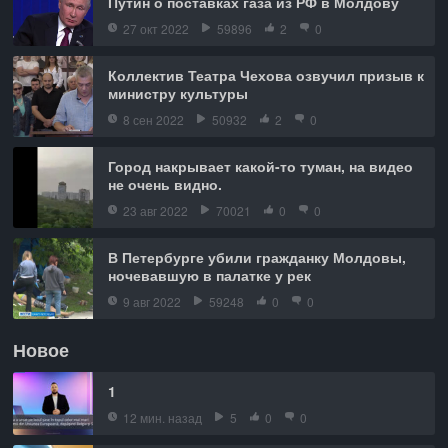
Путин о поставках газа из РФ в Молдову
27 окт 2022
59896
2
0
Коллектив Театра Чехова озвучил призыв к
министру культуры
8 сен 2022
50932
2
0
Город накрывает какой-то туман, на видео
не очень видно.
23 авг 2022
70021
0
0
В Петербурге убили гражданку Молдовы,
ночевавшую в палатке у рек
9 авг 2022
59248
0
0
Новое
1
12 мин. назад
5
0
0