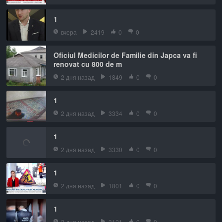
1
вчера
2419
0
0
Oficiul Medicilor de Familie din Japca va fi
renovat cu 800 de m
2 дня назад
1849
0
0
1
2 дня назад
3334
0
0
1
2 дня назад
3330
0
0
1
2 дня назад
1801
0
0
1
2 дня назад
3121
0
0