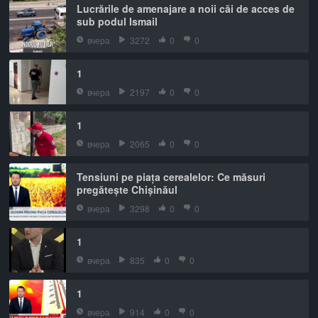
Lucrările de amenajare a noii căi de acces de
sub podul Ismail
вчера
3272
0
0
1
вчера
2197
0
0
1
вчера
2065
0
0
Tensiuni pe piața cerealelor: Ce măsuri
pregătește Chișinăul
вчера
3298
0
0
1
вчера
835
0
0
1
вчера
914
0
0