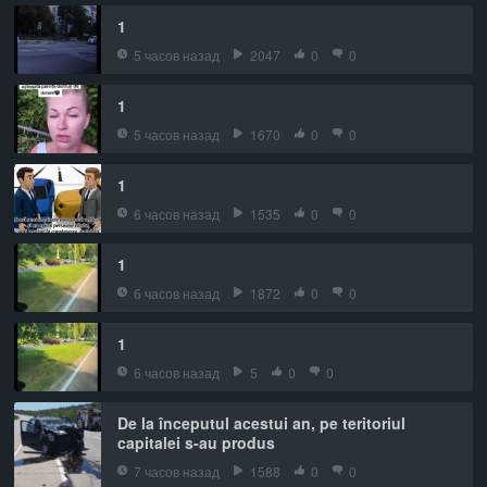
1
5 часов назад
2047
0
0
1
5 часов назад
1670
0
0
1
6 часов назад
1535
0
0
1
6 часов назад
1872
0
0
1
6 часов назад
5
0
0
De la începutul acestui an, pe teritoriul
capitalei s-au produs
7 часов назад
1588
0
0