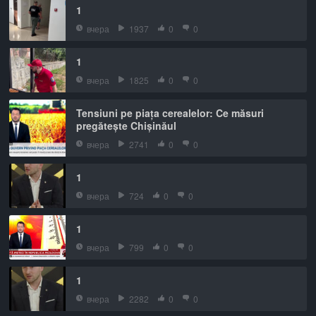
1
вчера
1937
0
0
1
вчера
1825
0
0
Tensiuni pe piața cerealelor: Ce măsuri
pregătește Chișinăul
вчера
2741
0
0
1
вчера
724
0
0
1
вчера
799
0
0
1
вчера
2282
0
0