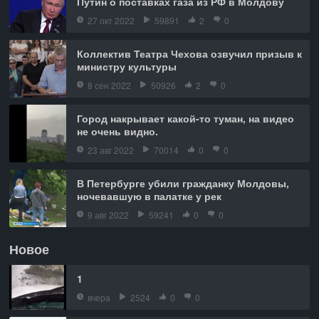
Путин о поставках газа из РФ в Молдову
27 окт 2022
59891
2
0
Коллектив Театра Чехова озвучил призыв к
министру культуры
8 сен 2022
50926
2
0
Город накрывает какой-то туман, на видео
не очень видно.
23 авг 2022
70014
0
0
В Петербурге убили гражданку Молдовы,
ночевавшую в палатке у рек
9 авг 2022
59241
0
0
Новое
1
вчера
2524
0
0