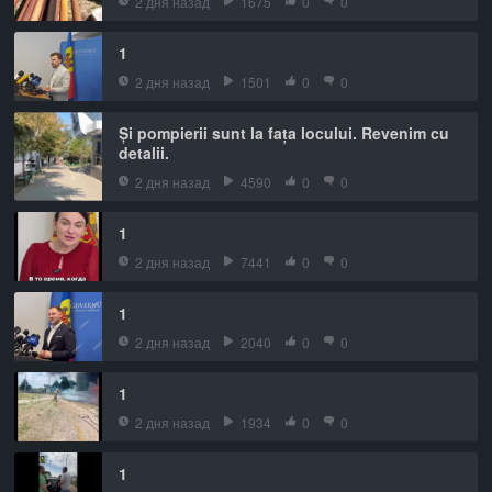
2 дня назад
1675
0
0
1
2 дня назад
1501
0
0
Și pompierii sunt la fața locului. Revenim cu
detalii.
2 дня назад
4590
0
0
1
2 дня назад
7441
0
0
1
2 дня назад
2040
0
0
1
2 дня назад
1934
0
0
1