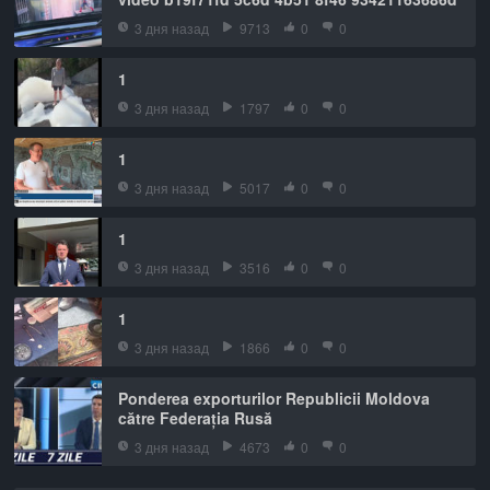
3 дня назад
9713
0
0
1
3 дня назад
1797
0
0
1
3 дня назад
5017
0
0
1
3 дня назад
3516
0
0
1
3 дня назад
1866
0
0
Ponderea exporturilor Republicii Moldova
către Federația Rusă
3 дня назад
4673
0
0