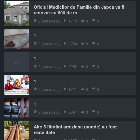
Oficiul Medicilor de Familie din Japca va fi
renovat cu 800 de m
2 дня назад
1713
0
0
1
2 дня назад
3254
0
0
1
2 дня назад
3252
0
0
1
2 дня назад
1721
0
0
1
2 дня назад
2991
0
0
Alte 5 fântâni arteziene (sonde) au fost
reabilitate