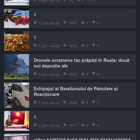
1
3 дня назад
3363
0
0
1
3 дня назад
1830
0
0
Dronele ucrainene fac prăpăd în Rusia: două
noi depozite ale
3 дня назад
4393
0
0
Echipajul al Batalionului de Patrulare și
Reacționare
3 дня назад
2048
0
0
1
3 дня назад
1411
0
0
video b19f71fd 5c6d 4b51 8f46 93421163686d