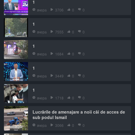
1
вчера
3706
0
0
1
вчера
7555
0
0
1
вчера
1684
0
0
1
вчера
3449
0
0
1
вчера
1718
0
0
Lucrările de amenajare a noii căi de acces de
sub podul Ismail
вчера
3066
0
0