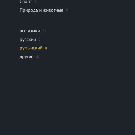
Спорт
0
Природа и животные
0
все языки
85
русский
0
румынский
0
другие
85