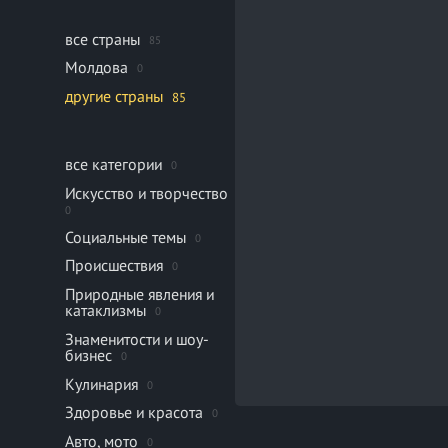
все страны
85
Молдова
0
другие страны
85
все категории
0
Искусство и творчество
0
Социальные темы
0
Происшествия
0
Природные явления и
катаклизмы
0
Знаменитости и шоу-
бизнес
0
Кулинария
0
Здоровье и красота
0
Авто, мото
0