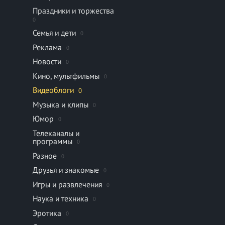
Праздники и торжества
0
Семья и дети
0
Реклама
0
Новости
0
Кино, мультфильмы
0
Видеоблоги
0
Музыка и клипы
0
Юмор
0
Телеканалы и
программы
0
Разное
0
Друзья и знакомые
0
Игры и развлечения
0
Наука и техника
0
Эротика
0