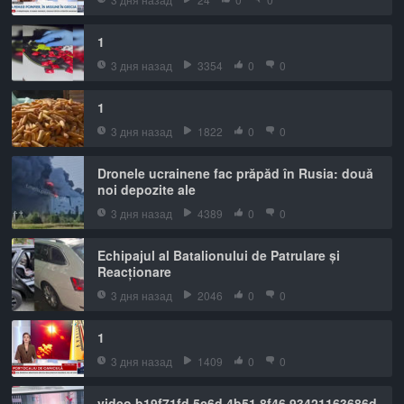
1
3 дня назад
3354
0
0
1
3 дня назад
1822
0
0
Dronele ucrainene fac prăpăd în Rusia: două
noi depozite ale
3 дня назад
4389
0
0
Echipajul al Batalionului de Patrulare și
Reacționare
3 дня назад
2046
0
0
1
3 дня назад
1409
0
0
video b19f71fd 5c6d 4b51 8f46 93421163686d