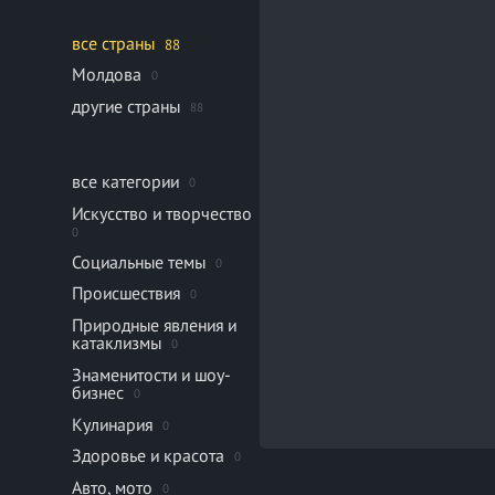
все страны
88
Молдова
0
другие страны
88
все категории
0
Искусство и творчество
0
Социальные темы
0
Происшествия
0
Природные явления и
катаклизмы
0
Знаменитости и шоу-
бизнес
0
Кулинария
0
Здоровье и красота
0
Авто, мото
0