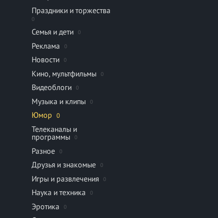
Праздники и торжества
0
Семья и дети
0
Реклама
0
Новости
0
Кино, мультфильмы
0
Видеоблоги
0
Музыка и клипы
0
Юмор
0
Телеканалы и
программы
0
Разное
0
Друзья и знакомые
0
Игры и развлечения
0
Наука и техника
0
Эротика
0