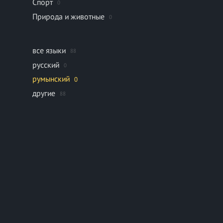
Спорт
0
Природа и животные
0
все языки
88
русский
0
румынский
0
другие
88