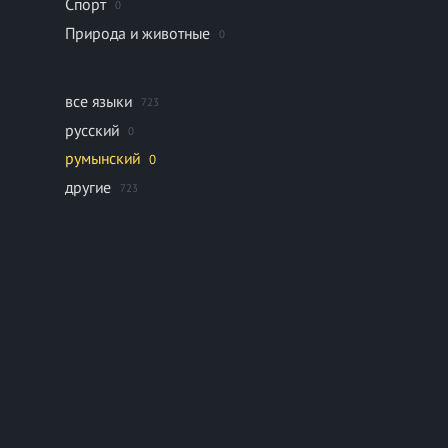
Спорт
0
Природа и животные
0
все языки
723
русский
0
румынский
0
другие
723