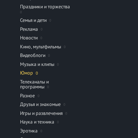
Праздники и торжества
0
Семья и дети
0
Реклама
0
Новости
0
Кино, мультфильмы
0
Видеоблоги
0
Музыка и клипы
0
Юмор
0
Телеканалы и
программы
0
Разное
0
Друзья и знакомые
0
Игры и развлечения
0
Наука и техника
0
Эротика
0