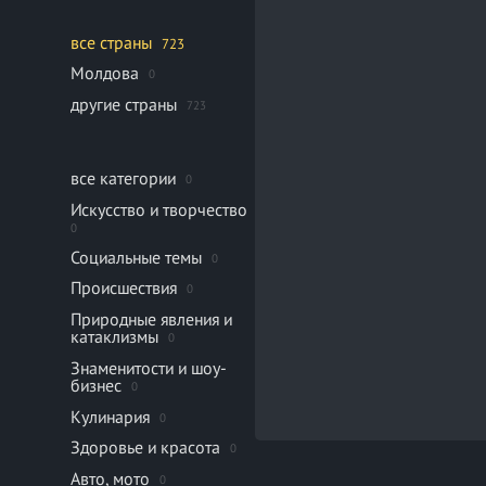
все страны
723
Молдова
0
другие страны
723
все категории
0
Искусство и творчество
0
Социальные темы
0
Происшествия
0
Природные явления и
катаклизмы
0
Знаменитости и шоу-
бизнес
0
Кулинария
0
Здоровье и красота
0
Авто, мото
0