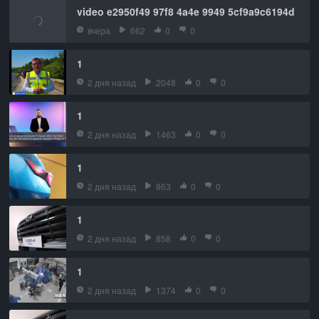
video e2950f49 97f8 4a4e 9949 5cf9a9c6194d
вчера
662
0
0
1
2 дня назад
2048
0
0
1
2 дня назад
1463
0
0
1
2 дня назад
863
0
0
1
2 дня назад
858
0
0
1
2 дня назад
1374
0
0