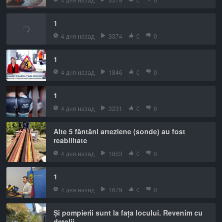
1
4 дня назад
3374
0
0
1
4 дня назад
1846
0
0
1
4 дня назад
3231
0
0
Alte 5 fântâni arteziene (sonde) au fost
reabilitate
4 дня назад
1853
0
0
1
4 дня назад
1679
0
0
Și pompierii sunt la fața locului. Revenim cu
detalii.