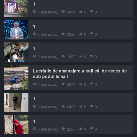
1
3 дня назад
4494
0
0
1
3 дня назад
3820
0
0
1
3 дня назад
1882
0
0
Lucrările de amenajare a noii căi de acces de
sub podul Ismail
3 дня назад
3578
0
0
1
3 дня назад
2436
0
0
1
3 дня назад
2267
0
0