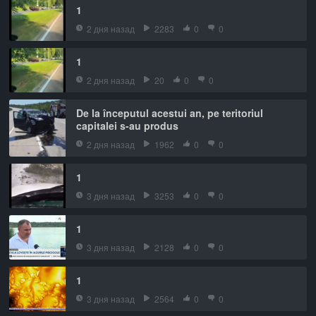
1
2 дня назад
2283
0
0
1
2 дня назад
20
0
0
De la începutul acestui an, pe teritoriul
capitalei s-au produs
2 дня назад
1962
0
0
1
3 дня назад
3253
0
0
1
3 дня назад
2128
0
0
1
3 дня назад
2564
0
0