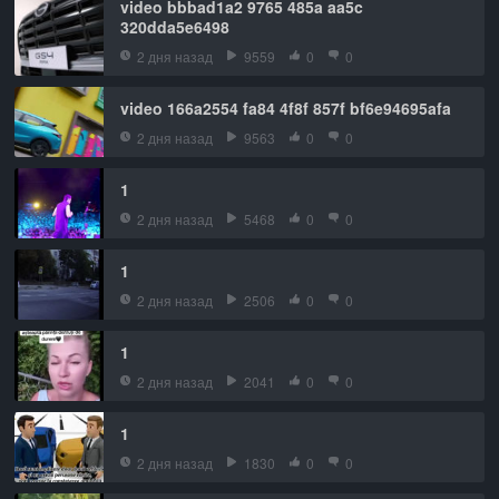
video bbbad1a2 9765 485a aa5c
320dda5e6498
2 дня назад
9559
0
0
video 166a2554 fa84 4f8f 857f bf6e94695afa
2 дня назад
9563
0
0
1
2 дня назад
5468
0
0
1
2 дня назад
2506
0
0
1
2 дня назад
2041
0
0
1
2 дня назад
1830
0
0