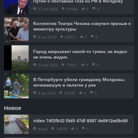
Путин о поставках газа из РФ в Молдову
27 окт 2022
59948
2
0
Коллектив Театра Чехова озвучил призыв к
министру культуры
8 сен 2022
50971
2
0
Город накрывает какой-то туман, на видео
не очень видно.
23 авг 2022
70057
0
0
В Петербурге убили гражданку Молдовы,
ночевавшую в палатке у рек
9 авг 2022
59299
0
0
Новое
video 7df2fb32 f0d5 47df 8587 4e0912ad9c80
вчера
14518
0
0