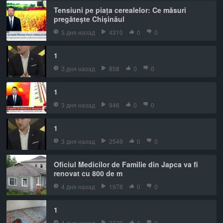
Tensiuni pe piața cerealelor: Ce măsuri
pregătește Chișinăul
3 дня назад
4310
0
0
1
3 дня назад
858
0
0
1
3 дня назад
946
0
0
1
3 дня назад
2549
0
0
Oficiul Medicilor de Familie din Japca va fi
renovat cu 800 de m
4 дня назад
1978
0
0
1
4 дня назад
3379
0
0