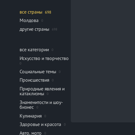
все страны
698
Молдова
0
другие страны
698
все категории
0
Искусство и творчество
0
Социальные темы
0
Происшествия
0
Природные явления и
катаклизмы
0
Знаменитости и шоу-
бизнес
0
Кулинария
0
Здоровье и красота
0
Авто, мото
0