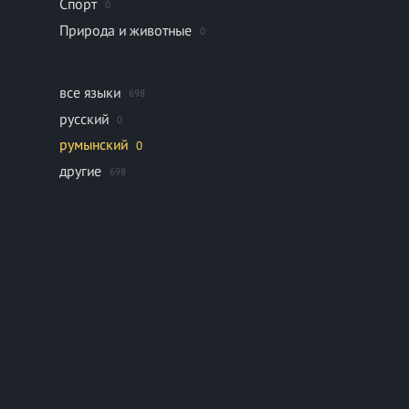
Спорт
0
Природа и животные
0
все языки
698
русский
0
румынский
0
другие
698