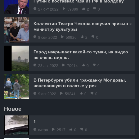
Путин о поставках газа из РФ в Молдову
27 окт 2022
59889
2
0
Коллектив Театра Чехова озвучил призыв к
министру культуры
8 сен 2022
50926
2
0
Город накрывает какой-то туман, на видео
не очень видно.
23 авг 2022
70014
0
0
В Петербурге убили гражданку Молдовы,
ночевавшую в палатке у рек
9 авг 2022
59241
0
0
Новое
1
вчера
2517
0
0