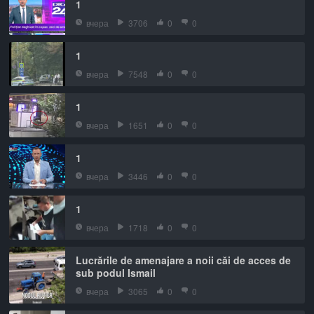
1
вчера
3706
0
0
1
вчера
7548
0
0
1
вчера
1651
0
0
1
вчера
3446
0
0
1
вчера
1718
0
0
Lucrările de amenajare a noii căi de acces de
sub podul Ismail
вчера
3065
0
0