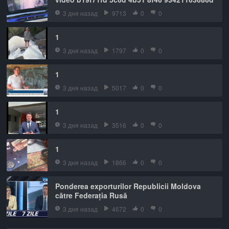
3 дня назад
9713
0
0
1
3 дня назад
1797
0
0
1
3 дня назад
5017
0
0
1
3 дня назад
3516
0
0
1
3 дня назад
1866
0
0
Ponderea exporturilor Republicii Moldova
către Federația Rusă
3 дня назад
4672
0
0