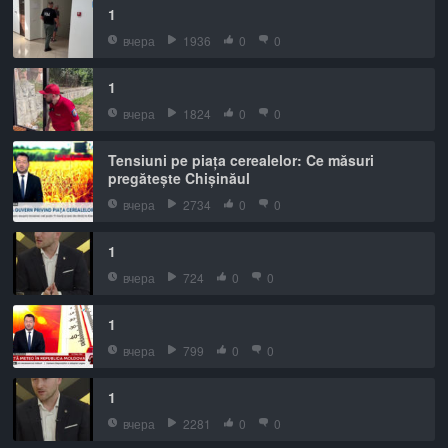
1
вчера
1936
0
0
1
вчера
1824
0
0
Tensiuni pe piața cerealelor: Ce măsuri
pregătește Chișinăul
вчера
2734
0
0
1
вчера
724
0
0
1
вчера
799
0
0
1
вчера
2281
0
0