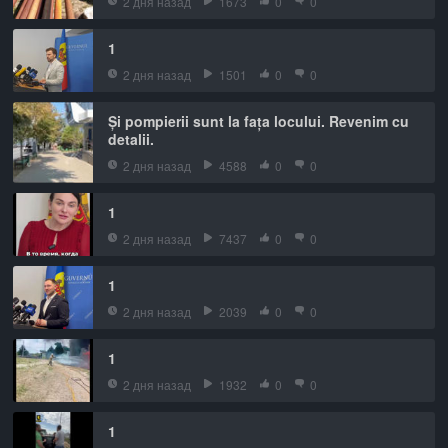
2 дня назад
1673
0
0
1
2 дня назад
1501
0
0
Și pompierii sunt la fața locului. Revenim cu
detalii.
2 дня назад
4588
0
0
1
2 дня назад
7437
0
0
1
2 дня назад
2039
0
0
1
2 дня назад
1932
0
0
1