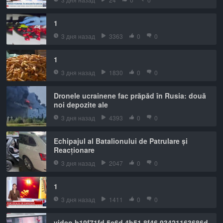
1
3 дня назад
3363
0
0
1
3 дня назад
1830
0
0
Dronele ucrainene fac prăpăd în Rusia: două
noi depozite ale
3 дня назад
4393
0
0
Echipajul al Batalionului de Patrulare și
Reacționare
3 дня назад
2047
0
0
1
3 дня назад
1411
0
0
video b19f71fd 5c6d 4b51 8f46 93421163686d