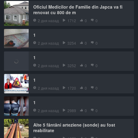
Oficiul Medicilor de Familie din Japca va fi
renovat cu 800 de m
2 дня назад
1712
0
0
1
2 дня назад
3254
0
0
1
2 дня назад
3252
0
0
1
2 дня назад
1720
0
0
1
2 дня назад
2989
0
0
Alte 5 fântâni arteziene (sonde) au fost
reabilitate