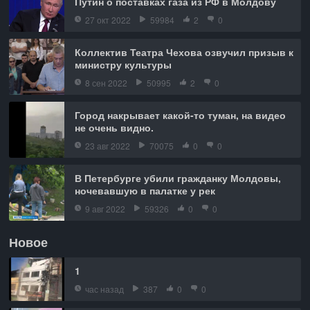
Путин о поставках газа из РФ в Молдову
27 окт 2022
59984
2
0
Коллектив Театра Чехова озвучил призыв к
министру культуры
8 сен 2022
50995
2
0
Город накрывает какой-то туман, на видео
не очень видно.
23 авг 2022
70075
0
0
В Петербурге убили гражданку Молдовы,
ночевавшую в палатке у рек
9 авг 2022
59326
0
0
Новое
1
час назад
387
0
0