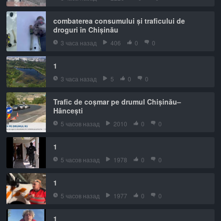
combaterea consumului și traficului de
droguri în Chișinău
3 часа назад
406
0
0
1
3 часа назад
5
0
0
Trafic de coșmar pe drumul Chișinău–
Hâncești
5 часов назад
2010
0
0
1
5 часов назад
1978
0
0
1
5 часов назад
1977
0
0
1