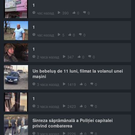
1
час назад
390
0
0
1
час назад
5
0
0
1
2 часа назад
347
0
0
Un bebeluș de 11 luni, filmat la volanul unei
mașini
3 часа назад
1419
0
0
1
3 часа назад
2423
0
0
Sinteza săptămânală a Poliției capitalei
privind combaterea
3 часа назад
2226
0
0