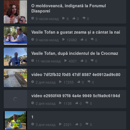
O moldoveancă, indignată la Forumul
Diasporei
9 часов назад
6
0
0
Vasile Tofan a gustat zeama și a cântat la nai
9 часов назад
12482
0
0
Vasile Tofan, după incidentul de la Crocmaz
11 часов назад
4321
0
0
video 7df2fb32 f0d5 47df 8587 4e0912ad9c80
2 дня назад
17255
0
0
video e2950f49 97f8 4a4e 9949 5cf9a9c6194d
2 дня назад
1138
0
0
1
3 дня назад
2321
0
0