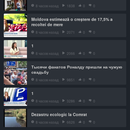
8 часов назад
1838
0
0
Moldova estimează o creștere de 17,5% a
recoltei de mere
8 часов назад
2071
0
0
1
8 часов назад
2066
0
0
Тысячи фанатов Роналду пришли на чужую
свадьбу
8 часов назад
9851
0
0
1
8 часов назад
3286
0
0
Dezastru ecologic la Comrat
8 часов назад
6626
0
0