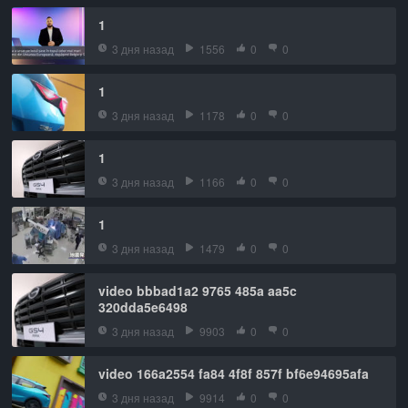
1
3 дня назад
1556
0
0
1
3 дня назад
1178
0
0
1
3 дня назад
1166
0
0
1
3 дня назад
1479
0
0
video bbbad1a2 9765 485a aa5c
320dda5e6498
3 дня назад
9903
0
0
video 166a2554 fa84 4f8f 857f bf6e94695afa
3 дня назад
9914
0
0