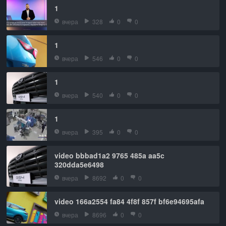
1
вчера
328
0
0
1
вчера
546
0
0
1
вчера
540
0
0
1
вчера
395
0
0
video bbbad1a2 9765 485a aa5c
320dda5e6498
вчера
8692
0
0
video 166a2554 fa84 4f8f 857f bf6e94695afa
вчера
8696
0
0