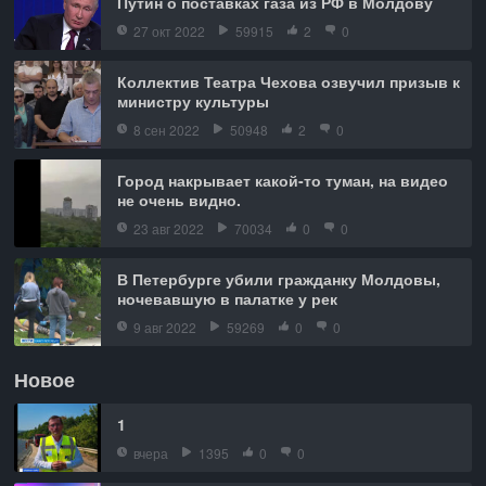
Путин о поставках газа из РФ в Молдову
27 окт 2022
59915
2
0
Коллектив Театра Чехова озвучил призыв к
министру культуры
8 сен 2022
50948
2
0
Город накрывает какой-то туман, на видео
не очень видно.
23 авг 2022
70034
0
0
В Петербурге убили гражданку Молдовы,
ночевавшую в палатке у рек
9 авг 2022
59269
0
0
Новое
1
вчера
1395
0
0