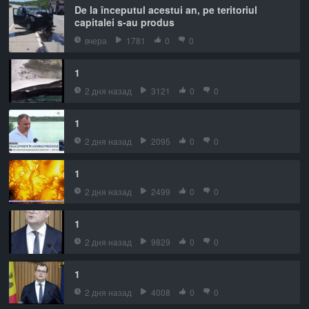
De la începutul acestui an, pe teritoriul
capitalei s-au produs
вчера
1781
0
0
1
2 дня назад
3121
0
0
1
2 дня назад
2095
0
0
1
2 дня назад
2499
0
0
1
2 дня назад
9829
0
0
1
2 дня назад
4008
0
0