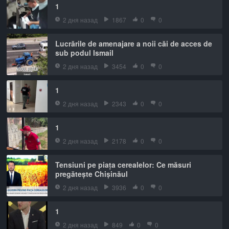
1
2 дня назад
1867
0
0
Lucrările de amenajare a noii căi de acces de
sub podul Ismail
2 дня назад
3454
0
0
1
2 дня назад
2343
0
0
1
2 дня назад
2178
0
0
Tensiuni pe piața cerealelor: Ce măsuri
pregătește Chișinăul
2 дня назад
3936
0
0
1
2 дня назад
849
0
0