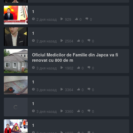
1
2 дня назад
929
0
0
1
2 дня назад
2504
0
0
Oficiul Medicilor de Familie din Japca va fi
renovat cu 800 de m
3 дня назад
1902
0
0
1
3 дня назад
3364
0
0
1
3 дня назад
3360
0
0
1
3 дня назад
1822
0
0