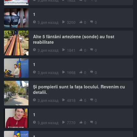
1
3 дня назад
3200
0
0
Alte 5 fântâni arteziene (sonde) au fost
reabilitate
3 дня назад
1841
0
0
1
3 дня назад
1668
0
0
Și pompierii sunt la fața locului. Revenim cu
detalii.
3 дня назад
4818
0
0
1
3 дня назад
7770
0
0
1