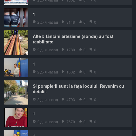
1
2 дня назад
3148
0
0
Alte 5 fântâni arteziene (sonde) au fost
reabilitate
2 дня назад
1780
0
0
1
2 дня назад
1632
0
0
Și pompierii sunt la fața locului. Revenim cu
detalii.
2 дня назад
4793
0
0
1
2 дня назад
7670
0
0
1