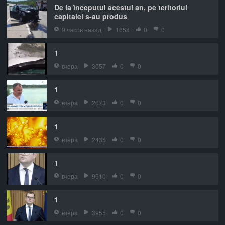
De la începutul acestui an, pe teritoriul
capitalei s-au produs
9 часов назад
1658
0
0
1
вчера
3057
0
0
1
вчера
2073
0
0
1
вчера
2435
0
0
1
вчера
9610
0
0
1
вчера
3955
0
0