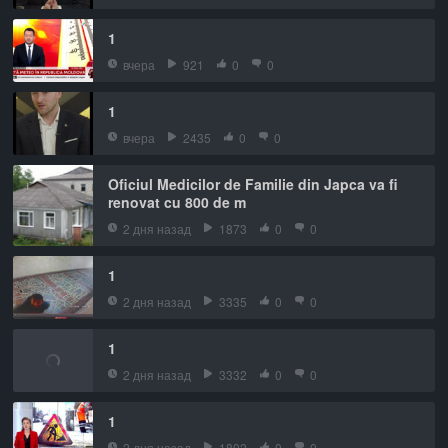
1
вчера
921
0
0
1
вчера
2435
0
0
Oficiul Medicilor de Familie din Japca va fi
renovat cu 800 de m
2 дня назад
1873
0
0
1
2 дня назад
3335
0
0
1
2 дня назад
3332
0
0
1
2 дня назад
1802
0
0