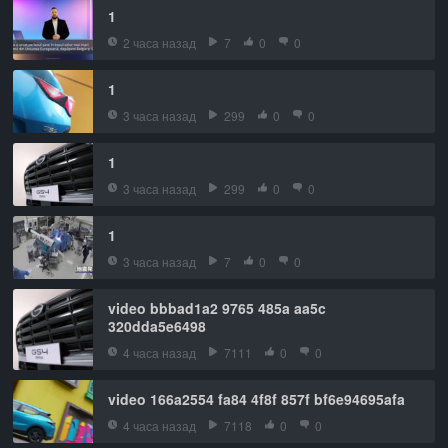
1
2 часа назад
7
0
0
1
3 часа назад
299
0
0
1
3 часа назад
299
0
0
1
3 часа назад
7
0
0
video bbbad1a2 9765 485a aa5c
320dda5e6498
4 часа назад
7111
0
0
video 166a2554 fa84 4f8f 857f bf6e94695afa
4 часа назад
7118
0
0