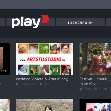
трансляции
51:54
2:18
Wedding Violeta & Artur (funny)
Festivalul Marulu:,
v
mare vărzar.
1 июл 2012
558
23 сен 2018
2