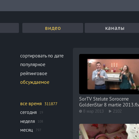
видео
каналы
сортировать по дате
популярное
рейтинговое
обсуждаемое
SorTV Stelute Sorocene
все время
311877
GoldenStar 8 martie 2013.fl
8 мар 2013
2102
сегодня
19
неделя
108
месяц
797