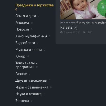
Праздники и торжества
0
Семья и дети
0
Реклама
Momente funny de la cumătr
0
Rafaelei :-)
Новости
0
1 июл 2012
362
Кино, мультфильмы
0
Видеоблоги
0
Музыка и клипы
0
Юмор
0
Телеканалы и
программы
0
Разное
0
Друзья и знакомые
0
Игры и развлечения
0
Наука и техника
0
Эротика
0