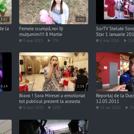
3:42
1:56
de la
Femeie scumpă,noi îți
SorTV Stelute Sor
mulțumim!!! 8 Martie
Star 1 ianuarie 201
8 мар 2013
776
6 янв 2014
11
50:14
2:58
Bravo ! Sora Miresei a emotionat
Reportaj de la Dus
tot publicul prezent la aceasta
12.05.2011
9 июл 2018
3291
14 авг 2012
15