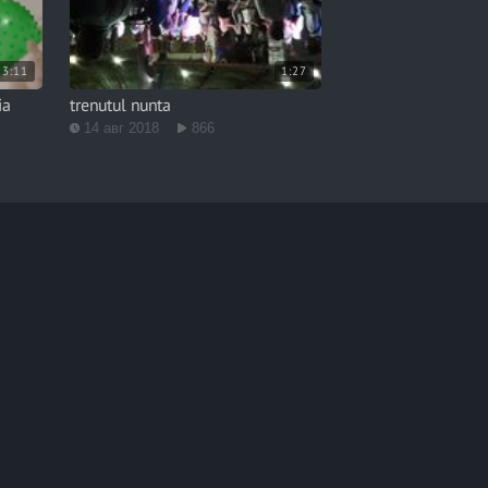
3:11
1:27
ia
trenutul nunta
14 авг 2018
866