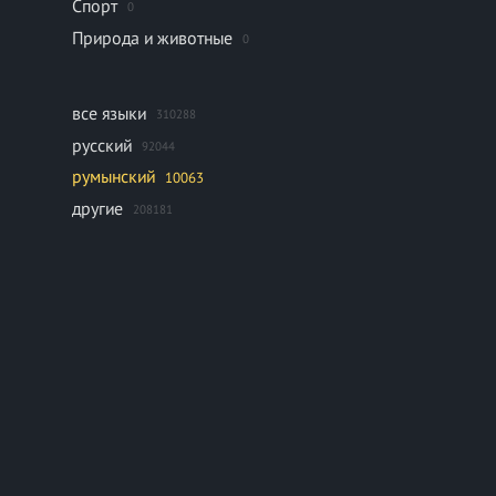
Спорт
0
Природа и животные
0
все языки
310288
русский
92044
румынский
10063
другие
208181