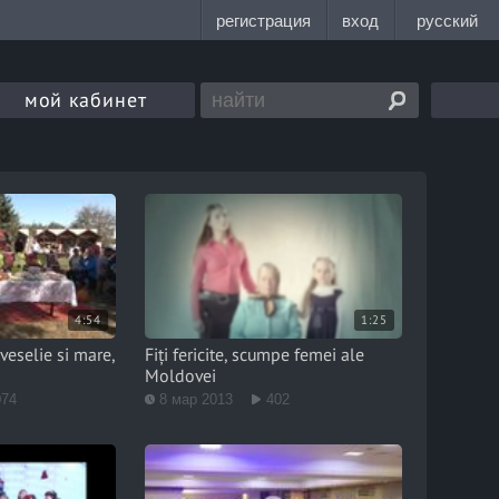
мой кабинет
4:54
1:25
 veselie si mare,
Fiți fericite, scumpe femei ale
Moldovei
074
8 мар 2013
402