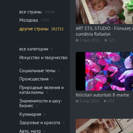
все страны
310288
Молдова
27956
ART STIL STUDIO - Filmuleț 
другие страны
282332
cumătria Rafaelei
1 июл 2012
521
все категории
0
Искусство и творчество
0
Социальные темы
0
Происшествия
0
Природные явления и
катаклизмы
0
felicitari autoritati 8 martie
Знаменитости и шоу-
8 мар 2014
833
бизнес
0
Кулинария
0
Здоровье и красота
0
Авто, мото
0