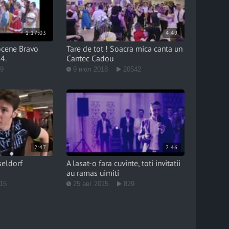
1:17:03
4:49
ocene Bravo
Tare de tot ! Soacra mica canta un
4.
Cantec Cadou
49
9 июл 2018
20542
2:47
2:46
seldorf
A lasat-o fara cuvinte, toti invitatii
au ramas uimiti
15
25 авг 2015
829