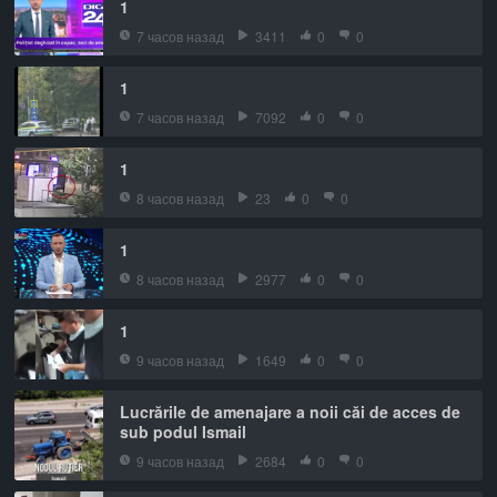
1
7 часов назад
3411
0
0
1
7 часов назад
7092
0
0
1
8 часов назад
23
0
0
1
8 часов назад
2977
0
0
1
9 часов назад
1649
0
0
Lucrările de amenajare a noii căi de acces de
sub podul Ismail
9 часов назад
2684
0
0