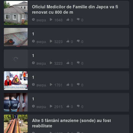
Oficiul Medicilor de Familie din Japca va fi
renovat cu 800 de m
вчера
1648
0
0
1
вчера
3223
0
0
1
вчера
3223
0
0
1
вчера
1701
0
0
1
вчера
2915
0
0
Alte 5 fântâni arteziene (sonde) au fost
reabilitate