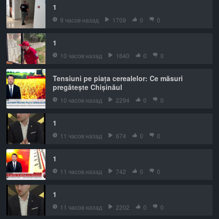
1
9 часов назад
1709
0
0
1
10 часов назад
1640
0
0
Tensiuni pe piața cerealelor: Ce măsuri
pregătește Chișinăul
10 часов назад
2294
0
0
1
11 часов назад
674
0
0
1
11 часов назад
742
0
0
1
11 часов назад
2202
0
0