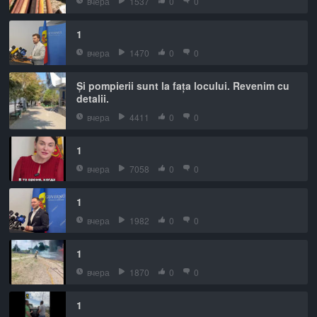
вчера
1537
0
0
1
вчера
1470
0
0
Și pompierii sunt la fața locului. Revenim cu
detalii.
вчера
4411
0
0
1
вчера
7058
0
0
1
вчера
1982
0
0
1
вчера
1870
0
0
1