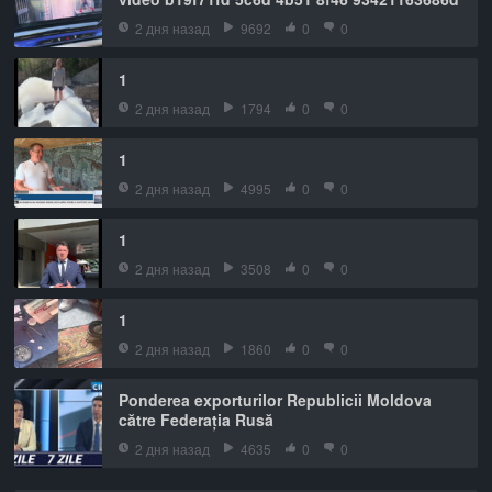
2 дня назад
9692
0
0
1
2 дня назад
1794
0
0
1
2 дня назад
4995
0
0
1
2 дня назад
3508
0
0
1
2 дня назад
1860
0
0
Ponderea exporturilor Republicii Moldova
către Federația Rusă
2 дня назад
4635
0
0