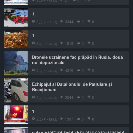
1
2 дня назад
3344
0
0
1
2 дня назад
1819
0
0
Dronele ucrainene fac prăpăd în Rusia: două
noi depozite ale
2 дня назад
4376
0
0
Echipajul al Batalionului de Patrulare și
Reacționare
2 дня назад
2044
0
0
1
2 дня назад
1397
0
0
video b19f71fd 5c6d 4b51 8f46 93421163686d