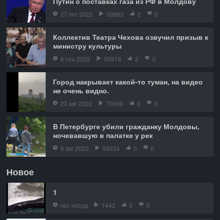
Путин о поставках газа из РФ в Молдову
27 окт 2022
59882
2
0
Коллектив Театра Чехова озвучил призыв к
министру культуры
8 сен 2022
50918
2
0
Город накрывает какой-то туман, на видео
не очень видно.
23 авг 2022
70009
0
0
В Петербурге убили гражданку Молдовы,
ночевавшую в палатке у рек
9 авг 2022
59234
0
0
Новое
1
час назад
1442
0
0