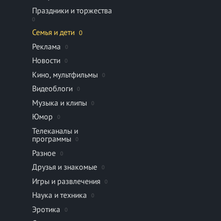
Праздники и торжества
0
Семья и дети
0
Реклама
0
Новости
0
Кино, мультфильмы
0
Видеоблоги
0
Музыка и клипы
0
Юмор
0
Телеканалы и
программы
0
Разное
0
Друзья и знакомые
0
Игры и развлечения
0
Наука и техника
0
Эротика
0