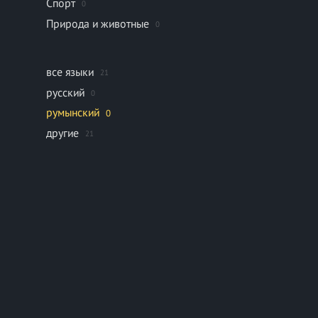
Спорт
0
Природа и животные
0
все языки
21
русский
0
румынский
0
другие
21