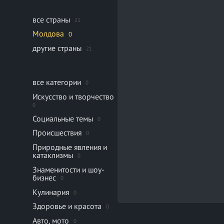
все страны
21
Молдова
0
другие страны
21
все категории
0
Искусство и творчество
0
Социальные темы
0
Происшествия
0
Природные явления и
катаклизмы
0
Знаменитости и шоу-
бизнес
0
Кулинария
0
Здоровье и красота
0
Авто, мото
0