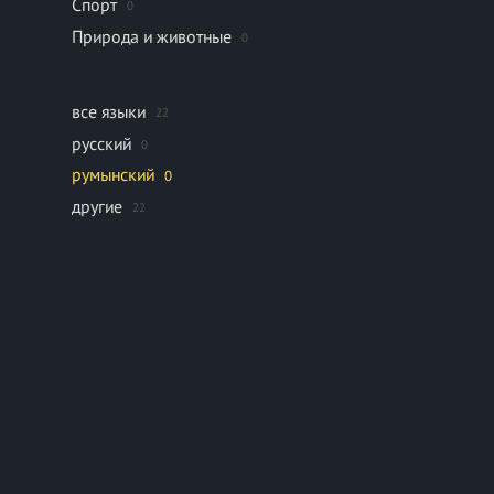
Спорт
0
Природа и животные
0
все языки
22
русский
0
румынский
0
другие
22