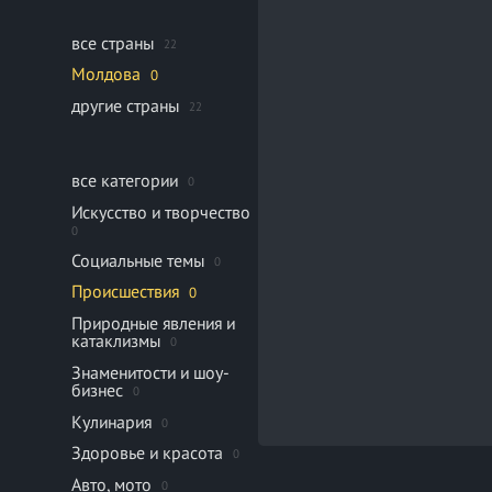
все страны
22
Молдова
0
другие страны
22
все категории
0
Искусство и творчество
0
Социальные темы
0
Происшествия
0
Природные явления и
катаклизмы
0
Знаменитости и шоу-
бизнес
0
Кулинария
0
Здоровье и красота
0
Авто, мото
0