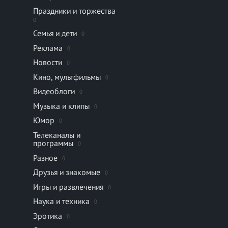
Праздники и торжества
0
Семья и дети
0
Реклама
0
Новости
0
Кино, мультфильмы
0
Видеоблоги
0
Музыка и клипы
0
Юмор
0
Телеканалы и
программы
0
Разное
0
Друзья и знакомые
0
Игры и развлечения
0
Наука и техника
0
Эротика
0