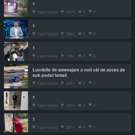
1
3 дня назад
4539
0
0
1
3 дня назад
3840
0
0
1
3 дня назад
1885
0
0
Lucrările de amenajare a noii căi de acces de
sub podul Ismail
3 дня назад
3583
0
0
1
3 дня назад
2450
0
0
1
3 дня назад
2274
0
0