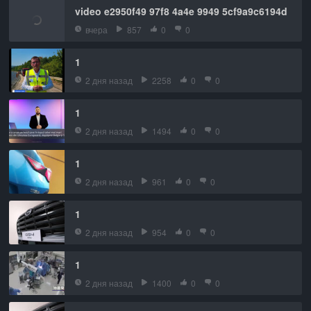
video e2950f49 97f8 4a4e 9949 5cf9a9c6194d
вчера
857
0
0
1
2 дня назад
2258
0
0
1
2 дня назад
1494
0
0
1
2 дня назад
961
0
0
1
2 дня назад
954
0
0
1
2 дня назад
1400
0
0