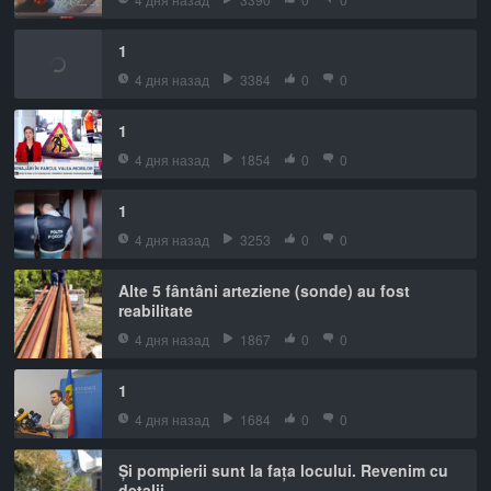
1
4 дня назад
3384
0
0
1
4 дня назад
1854
0
0
1
4 дня назад
3253
0
0
Alte 5 fântâni arteziene (sonde) au fost
reabilitate
4 дня назад
1867
0
0
1
4 дня назад
1684
0
0
Și pompierii sunt la fața locului. Revenim cu
detalii.