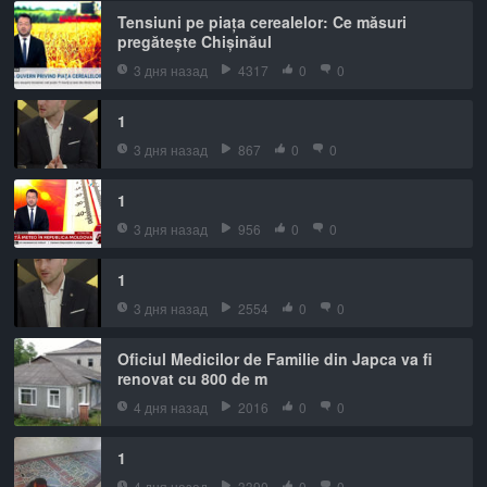
Tensiuni pe piața cerealelor: Ce măsuri
pregătește Chișinăul
3 дня назад
4317
0
0
1
3 дня назад
867
0
0
1
3 дня назад
956
0
0
1
3 дня назад
2554
0
0
Oficiul Medicilor de Familie din Japca va fi
renovat cu 800 de m
4 дня назад
2016
0
0
1
4 дня назад
3390
0
0