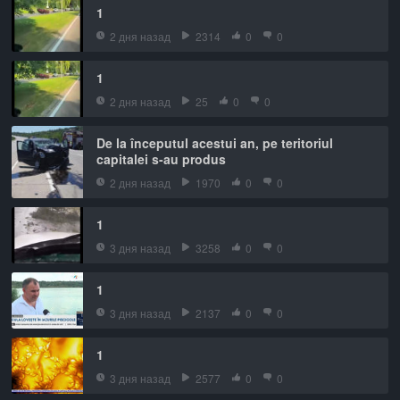
1
2 дня назад
2314
0
0
1
2 дня назад
25
0
0
De la începutul acestui an, pe teritoriul
capitalei s-au produs
2 дня назад
1970
0
0
1
3 дня назад
3258
0
0
1
3 дня назад
2137
0
0
1
3 дня назад
2577
0
0