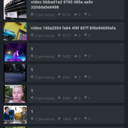
video bbbad1a2 9765 485a aa5c
320dda5e6498
2 дня назад
9714
0
0
video 166a2554 fa84 4f8f 857f bf6e94695afa
2 дня назад
9717
0
0
1
2 дня назад
5633
0
0
1
2 дня назад
2541
0
0
1
2 дня назад
2060
0
0
1
2 дня назад
1853
0
0