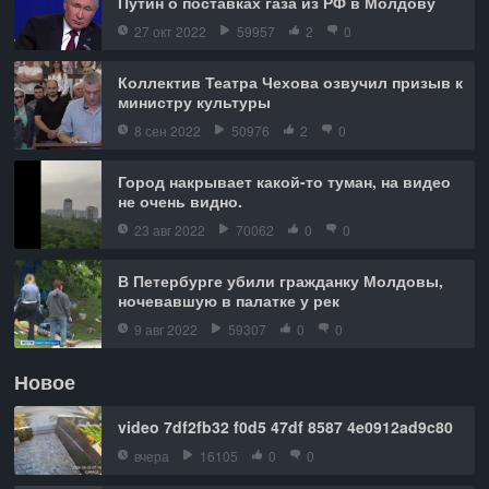
Путин о поставках газа из РФ в Молдову
27 окт 2022
59957
2
0
Коллектив Театра Чехова озвучил призыв к
министру культуры
8 сен 2022
50976
2
0
Город накрывает какой-то туман, на видео
не очень видно.
23 авг 2022
70062
0
0
В Петербурге убили гражданку Молдовы,
ночевавшую в палатке у рек
9 авг 2022
59307
0
0
Новое
video 7df2fb32 f0d5 47df 8587 4e0912ad9c80
вчера
16105
0
0