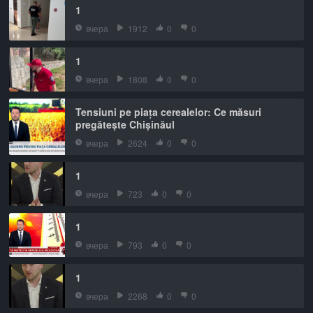
1
вчера
1912
0
0
1
вчера
1808
0
0
Tensiuni pe piața cerealelor: Ce măsuri
pregătește Chișinăul
вчера
2624
0
0
1
вчера
723
0
0
1
вчера
793
0
0
1
вчера
2268
0
0