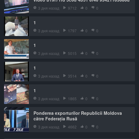
3 дня назад
9712
0
0
1
3 дня назад
1797
0
0
1
3 дня назад
5015
0
0
1
3 дня назад
3514
0
0
1
3 дня назад
1865
0
0
Ponderea exporturilor Republicii Moldova
către Federația Rusă
3 дня назад
4662
0
0