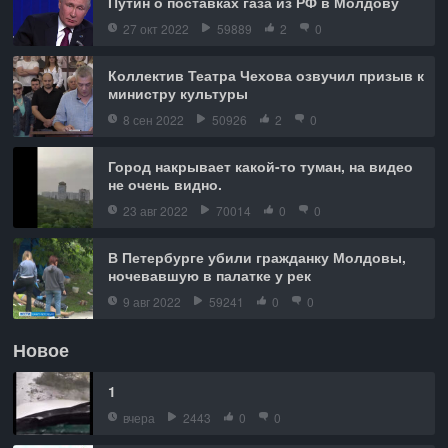
Путин о поставках газа из РФ в Молдову
27 окт 2022
59889
2
0
Коллектив Театра Чехова озвучил призыв к
министру культуры
8 сен 2022
50926
2
0
Город накрывает какой-то туман, на видео
не очень видно.
23 авг 2022
70014
0
0
В Петербурге убили гражданку Молдовы,
ночевавшую в палатке у рек
9 авг 2022
59241
0
0
Новое
1
вчера
2443
0
0