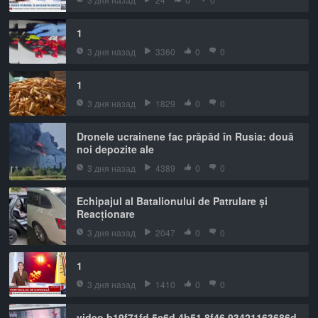
1
3 дня назад
3360
0
0
1
3 дня назад
1829
0
0
Dronele ucrainene fac prăpăd în Rusia: două
noi depozite ale
3 дня назад
4389
0
0
Echipajul al Batalionului de Patrulare și
Reacționare
3 дня назад
2047
0
0
1
3 дня назад
1410
0
0
video b19f71fd 5c6d 4b51 8f46 93421163686d