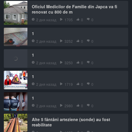
Oficiul Medicilor de Familie din Japca va fi
renovat cu 800 de m
2 дня назад
1705
0
0
1
2 дня назад
3252
0
0
1
2 дня назад
3250
0
0
1
2 дня назад
1719
0
0
1
2 дня назад
2980
0
0
Alte 5 fântâni arteziene (sonde) au fost
reabilitate