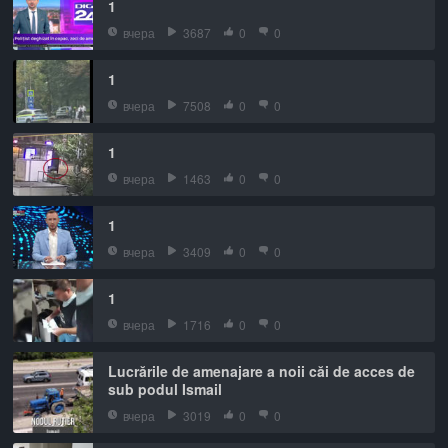
1
вчера
3687
0
0
1
вчера
7508
0
0
1
вчера
1463
0
0
1
вчера
3409
0
0
1
вчера
1716
0
0
Lucrările de amenajare a noii căi de acces de
sub podul Ismail
вчера
3019
0
0