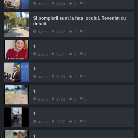
вчера
1400
0
0
Și pompierii sunt la fața locului. Revenim cu
detalii.
вчера
4197
0
0
1
вчера
6571
0
0
1
вчера
1899
0
0
1
вчера
1763
0
0
1
вчера
2137
0
0
1