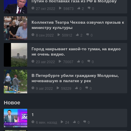
Путин о поставках газа из РФ в Молдову
27 окт 2022
59873
2
0
Коллектив Театра Чехова озвучил призыв к
министру культуры
8 сен 2022
50912
2
0
Город накрывает какой-то туман, на видео
не очень видно.
23 авг 2022
70007
0
0
В Петербурге убили гражданку Молдовы,
ночевавшую в палатке у рек
9 авг 2022
59229
0
0
Новое
1
6 мин. назад
24
0
0