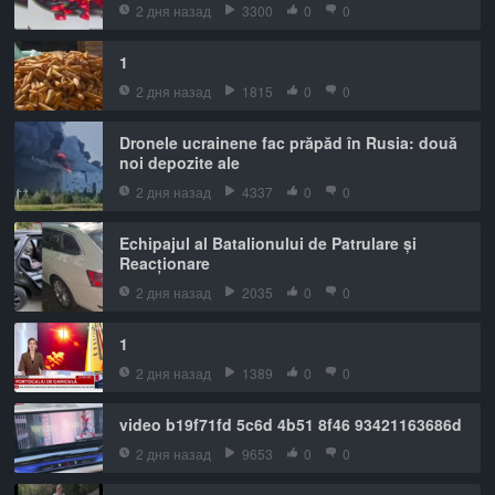
2 дня назад
3300
0
0
1
2 дня назад
1815
0
0
Dronele ucrainene fac prăpăd în Rusia: două
noi depozite ale
2 дня назад
4337
0
0
Echipajul al Batalionului de Patrulare și
Reacționare
2 дня назад
2035
0
0
1
2 дня назад
1389
0
0
video b19f71fd 5c6d 4b51 8f46 93421163686d
2 дня назад
9653
0
0