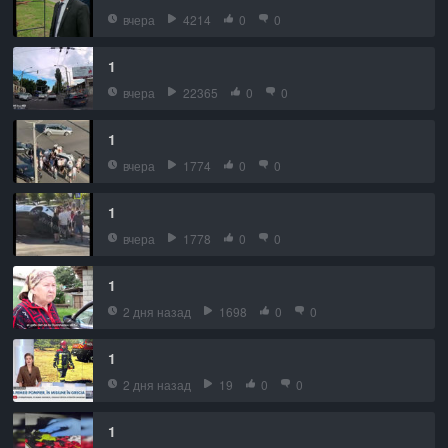
вчера
4214
0
0
1
вчера
22365
0
0
1
вчера
1774
0
0
1
вчера
1778
0
0
1
2 дня назад
1698
0
0
1
2 дня назад
19
0
0
1