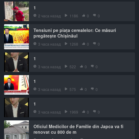
1
2 часа назад
1186
0
0
Tensiuni pe piața cerealelor: Ce măsuri
pregătește Chișinăul
3 часа назад
1268
0
0
1
3 часа назад
522
0
0
1
3 часа назад
575
0
0
1
3 часа назад
1969
0
0
Oficiul Medicilor de Familie din Japca va fi
renovat cu 800 de m