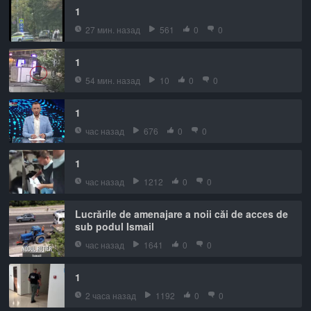
1
27 мин. назад
561
0
0
1
54 мин. назад
10
0
0
1
час назад
676
0
0
1
час назад
1212
0
0
Lucrările de amenajare a noii căi de acces de
sub podul Ismail
час назад
1641
0
0
1
2 часа назад
1192
0
0