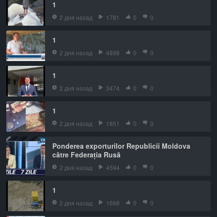
1
2 дня назад
1781
0
0
1
2 дня назад
4898
0
0
1
2 дня назад
3474
0
0
1
2 дня назад
1851
0
0
Ponderea exporturilor Republicii Moldova
către Federația Rusă
2 дня назад
4594
0
0
1
2 дня назад
1668
0
0