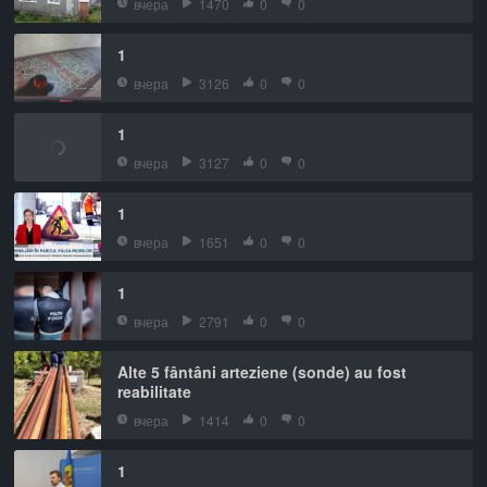
вчера
1470
0
0
1
вчера
3126
0
0
1
вчера
3127
0
0
1
вчера
1651
0
0
1
вчера
2791
0
0
Alte 5 fântâni arteziene (sonde) au fost
reabilitate
вчера
1414
0
0
1