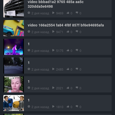
video bbbad1a2 9765 485a aa5c
320dda5e6498
2 дня назад
9469
0
0
video 166a2554 fa84 4f8f 857f bf6e94695afa
2 дня назад
9471
0
0
1
2 дня назад
5175
0
0
1
2 дня назад
2485
0
0
1
2 дня назад
2021
0
0
1
2 дня назад
1810
0
0