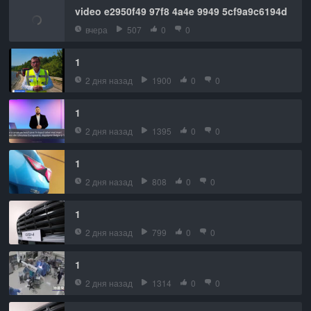
video e2950f49 97f8 4a4e 9949 5cf9a9c6194d
вчера
507
0
0
1
2 дня назад
1900
0
0
1
2 дня назад
1395
0
0
1
2 дня назад
808
0
0
1
2 дня назад
799
0
0
1
2 дня назад
1314
0
0