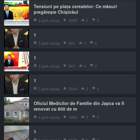
Tensiuni pe piața cerealelor: Ce măsuri
pregătește Chișinăul
3 дня назад
4299
0
0
1
3 дня назад
855
0
0
1
3 дня назад
943
0
0
1
3 дня назад
2544
0
0
Oficiul Medicilor de Familie din Japca va fi
renovat cu 800 de m
4 дня назад
1962
0
0
1
4 дня назад
3378
0
0