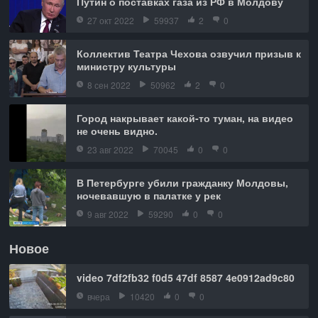
Путин о поставках газа из РФ в Молдову
27 окт 2022
59937
2
0
Коллектив Театра Чехова озвучил призыв к
министру культуры
8 сен 2022
50962
2
0
Город накрывает какой-то туман, на видео
не очень видно.
23 авг 2022
70045
0
0
В Петербурге убили гражданку Молдовы,
ночевавшую в палатке у рек
9 авг 2022
59290
0
0
Новое
video 7df2fb32 f0d5 47df 8587 4e0912ad9c80
вчера
10420
0
0