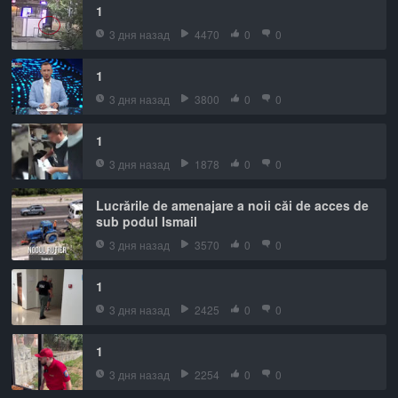
1
3 дня назад
4470
0
0
1
3 дня назад
3800
0
0
1
3 дня назад
1878
0
0
Lucrările de amenajare a noii căi de acces de
sub podul Ismail
3 дня назад
3570
0
0
1
3 дня назад
2425
0
0
1
3 дня назад
2254
0
0