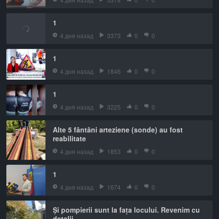
1
4 дня назад
3373
0
0
1
4 дня назад
1846
0
0
1
4 дня назад
3225
0
0
Alte 5 fântâni arteziene (sonde) au fost
reabilitate
4 дня назад
1853
0
0
1
4 дня назад
1674
0
0
Și pompierii sunt la fața locului. Revenim cu
detalii.