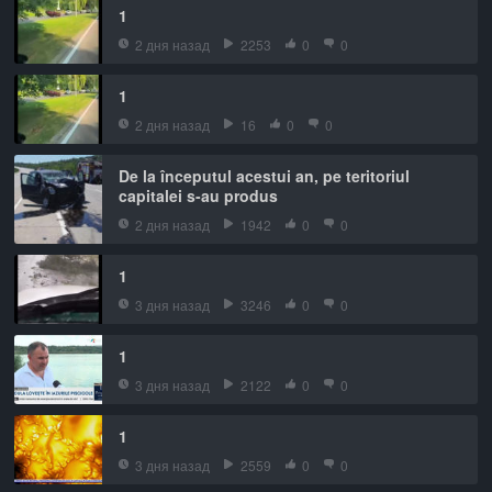
1
2 дня назад
2253
0
0
1
2 дня назад
16
0
0
De la începutul acestui an, pe teritoriul
capitalei s-au produs
2 дня назад
1942
0
0
1
3 дня назад
3246
0
0
1
3 дня назад
2122
0
0
1
3 дня назад
2559
0
0