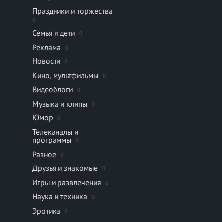
Праздники и торжества
0
Семья и дети
0
Реклама
0
Новости
0
Кино, мультфильмы
0
Видеоблоги
0
Музыка и клипы
0
Юмор
0
Телеканалы и
программы
0
Разное
0
Друзья и знакомые
0
Игры и развлечения
0
Наука и техника
0
Эротика
0