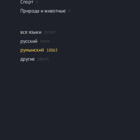
Спорт
0
Природа и животные
0
все языки
310302
русский
92044
румынский
10063
другие
208195