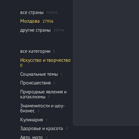
все страны
310302
Молдова
27956
другие страны
282346
все категории
0
Искусство и творчество
0
Социальные темы
0
Происшествия
0
Природные явления и
катаклизмы
0
Знаменитости и шоу-
бизнес
0
Кулинария
0
Здоровье и красота
0
Авто, мото
0