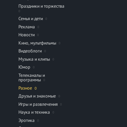
Праздники и торжества
0
Семья и дети
0
Реклама
0
Новости
0
Кино, мультфильмы
0
Видеоблоги
0
Музыка и клипы
0
Юмор
0
Телеканалы и
программы
0
Разное
0
Друзья и знакомые
0
Игры и развлечения
0
Наука и техника
0
Эротика
0