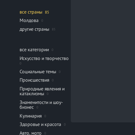
все страны
85
Молдова
0
другие страны
85
все категории
0
Искусство и творчество
0
Социальные темы
0
Происшествия
0
Природные явления и
катаклизмы
0
Знаменитости и шоу-
бизнес
0
Кулинария
0
Здоровье и красота
0
Авто, мото
0