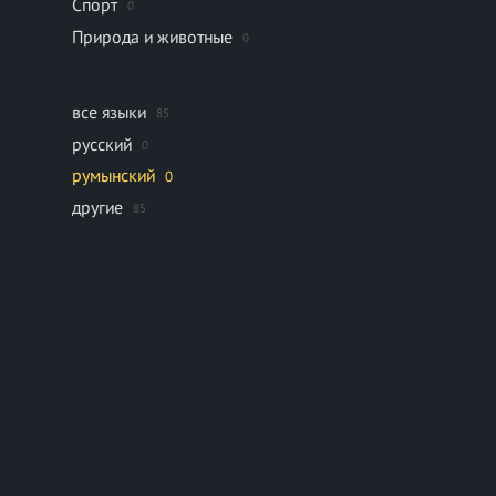
Спорт
0
Природа и животные
0
все языки
85
русский
0
румынский
0
другие
85